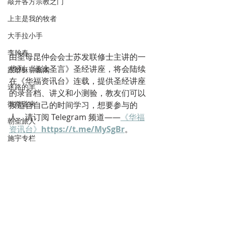
敲开各方宗教之门
上主是我的牧者
大手拉小手
李翰春
由圣母昆仲会会士苏发联修士主讲的一
些列《涵泳圣言》圣经讲座，将会陆续
跟耶稣讲新闻
在《华福资讯台》连载，提供圣经讲座
迷路的羊
的录音档、讲义和小测验，教友们可以
微微道来
按适合自己的时间学习，想要参与的
人，请订阅 Telegram 频道——
《华福
朝圣旅人
资讯台》
https://t.me/MySgBr
。 
施宇专栏