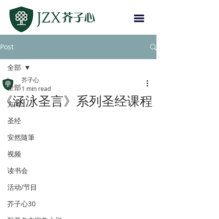
Post
全部
芥子心
全部
1 min read
《涵泳圣言》系列圣经课程
方向
圣经
安然隨筆
视频
读书会
活动/节目
芥子心30