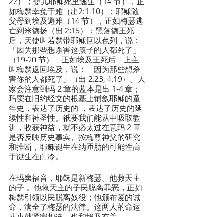
22）；婴儿耶稣死里逃生（14 节），正
如梅瑟幸免于难（出2:1-10）；耶稣随
父母到埃及避难（14 节），正如梅瑟逃
亡到米德扬（出 2:15）；黑落德王死
后，天使叫若瑟带耶稣回以色列，说：
「因为那些想杀害这孩子的人都死了」
（19-20 节），正如埃及王死后，上主
叫梅瑟返回埃及，说：「因为那些想杀
害你的人都死了」（出 2:23; 4:19）。大
家会注意到玛 2 章的蓝本是出 1-4 章；
玛窦在旧约经文的根基上铺叙耶稣的童
年史，表达了历史的 ，表达了历史的延
续性和神圣性。祇要我们能从中吸取教
训，收获神益，就不必太过在意玛 2 章
是否反映历史事实。按梅尊神父的研究
和推断，耶稣诞生在纳匝肋的可能性高
于诞生在白冷。
在玛窦福音，耶稣是新梅瑟。他救天主
的子 。他救天主的子民脱离罪恶，正如
梅瑟引领以民脱离奴役；他颁布爱的诫
命，满全了梅瑟的法律。这两人的命运
从小就紧密相连，也和埃及有关。