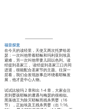
福音探意
在今天的读经里，天使又两次托梦给若
瑟：一次叫他带着耶稣和玛利亚到埃及
避难，另一次叫他带妻儿回以色列。读
经提到圣家三 。读经提到圣家三口共同
进退，很能配合圣家节的主题。往深一
层看，我们会发现故事总环绕着耶稣发
展，他才是中心人物。
试试比较玛 2 章和出 1-4 章，大家会注
意到婴孩耶稣的遭遇与梅瑟的很相似。
黑落德王为除灭耶稣而残杀男婴（16 
节），正如埃及王残杀男婴（出 1:16, 