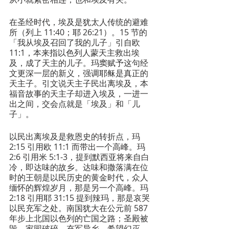
在圣经时代，埃及是犹太人传统的避难
所（列上 11:40；耶 26:21）。15 节的
「我从埃及召回了我的儿子」引自欧 
11:1，本来指以色列人蒙天主救出埃
及，成了天主的儿子。玛窦赋予这句经
文更深一层的新义，强调耶稣是真正的
天主子。引文说天主子民出离埃及，本
福音故事的天主子却进入埃及，一进一
出之间，交会点就是「埃及」和「儿
子」。
以民出离埃及是救恩史的转折点，玛 
2:15 引用欧 11:1 而带出一个高峰。玛 
2:6 引用米 5:1-3，提到默西亚将来自白
冷，即达味的故乡。达味和撒落满在位
时的王朝是以民历史的黄金时代，众人
缅怀的辉煌岁月，那是另一个高峰。玛 
2:18 引用耶 31:15 提到辣玛，那是哀哭
以民充军之处。南国犹大在公元前 587 
年步上北国以色列的亡国之路；圣殿被
毁，家园破碎，充军异乡，希望幻灭，