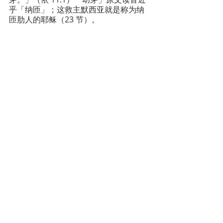
乎「纳匝」；这救主默西亚就是称为纳
匝肋人的耶稣（23 节）。
圣经：福音探意
圣经
Recent Posts
See All