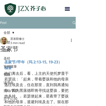
Post
全部
苏发联修士
全部
3 min read
圣家节
方向
圣经
圣家节/甲年（玛 2:13-15, 19-23）
安然隨筆
福音
他们离去后，看，上主的天使托梦显于
视频
若瑟说：「起来，带着婴孩和他的母亲
读书会
逃往埃及去，住在那里，直到我再通知
你，因为黑落德即将寻找这婴孩，要把
活动/节目
他杀掉。」若瑟便起来，星夜带了婴孩
芥子心30
和他的母亲，退避到埃及去了。留在那