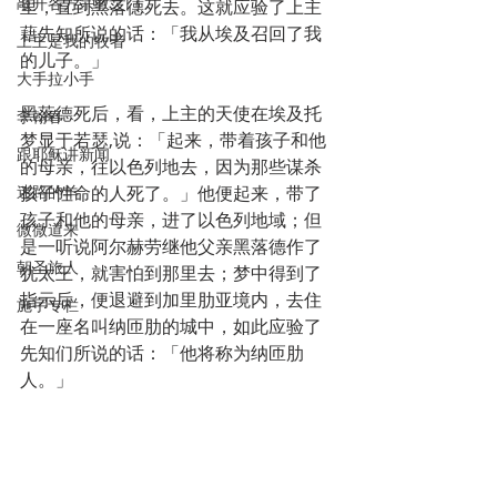
敲开各方宗教之门
里，直到黑落德死去。这就应验了上主
藉先知所说的话：「我从埃及召回了我
上主是我的牧者
的儿子。」
大手拉小手
黑落德死后，看，上主的天使在埃及托
李翰春
梦显于若瑟,说：「起来，带着孩子和他
跟耶稣讲新闻
的母亲，往以色列地去，因为那些谋杀
迷路的羊
孩子性命的人死了。」他便起来，带了
孩子和他的母亲，进了以色列地域；但
微微道来
是一听说阿尔赫劳继他父亲黑落德作了
朝圣旅人
犹太王，就害怕到那里去；梦中得到了
指示后，便退避到加里肋亚境内，去住
施宇专栏
在一座名叫纳匝肋的城中，如此应验了
先知们所说的话：「他将称为纳匝肋
人。」