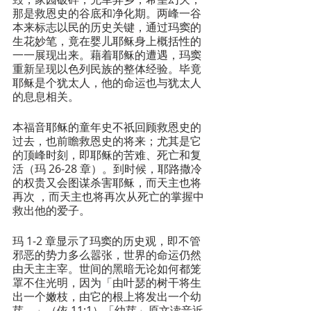
那是救恩史的谷底和净化期。两峰一谷
本来标志以民的历史关键，通过玛窦的
生花妙笔，竟在婴儿耶稣身上概括性的
一一展现出来。藉着耶稣的遭遇，玛窦
重新呈现以色列民族的整体经验。毕竟
耶稣是个犹太人，他的命运也与犹太人
的息息相关。
本福音耶稣的童年史不祇回顾救恩史的
过去，也前瞻救恩史的将来；尤其是它
的顶峰时刻，即耶稣的苦难、死亡和复
活（玛 26-28 章）。到时候，耶路撒冷
的权贵又会图谋杀害耶稣，而天主也将
再次 ，而天主也将再次从死亡的掌握中
救出他的爱子。
玛 1-2 章显示了玛窦的历史观，即不管
邪恶的势力多么嚣张，世界的命运仍然
由天主主宰。世间的黑暗无论如何都笼
罩不住光明，因为「由叶瑟的树干将生
出一个嫩枝，由它的根上将发出一个幼
芽。」（依 11:1）「幼芽」原文读音近