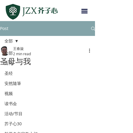
Post
全部
王春旋
全部
2 min read
圣母与我
方向
圣经
安然隨筆
视频
读书会
活动/节目
芥子心30