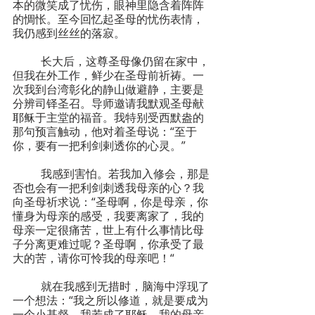
本的微笑成了忧伤，眼神里隐含着阵阵
的惆怅。至今回忆起圣母的忧伤表情，
我仍感到丝丝的落寂。
	长大后，这尊圣母像仍留在家中，
但我在外工作，鲜少在圣母前祈祷。一
次我到台湾彰化的静山做避静，主要是
分辨司铎圣召。导师邀请我默观圣母献
耶稣于主堂的福音。我特别受西默盎的
那句预言触动，他对着圣母说：“至于
你，要有一把利剑剌透你的心灵。”
	我感到害怕。若我加入修会，那是
否也会有一把利剑刺透我母亲的心？我
向圣母祈求说：“圣母啊，你是母亲，你
懂身为母亲的感受，我要离家了，我的
母亲一定很痛苦，世上有什么事情比母
子分离更难过呢？圣母啊，你承受了最
大的苦，请你可怜我的母亲吧！“
	就在我感到无措时，脑海中浮现了
一个想法：“我之所以修道，就是要成为
一个小基督。我若成了耶稣，我的母亲