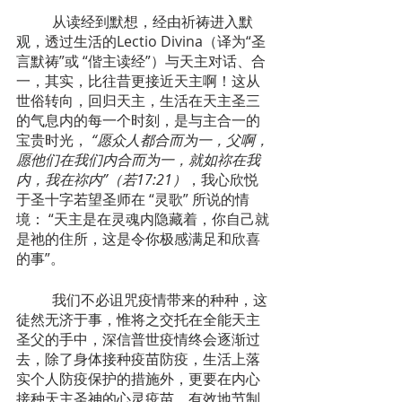
	从读经到默想，经由祈祷进入默
观，透过生活的Lectio Divina（译为“圣
言默祷”或 “偕主读经”）与天主对话、合
一，其实，比往昔更接近天主啊！这从
世俗转向，回归天主，生活在天主圣三
的气息内的每一个时刻，是与主合一的
宝贵时光，
 “愿众人都合而为一，父啊，
愿他们在我们内合而为一，就如祢在我
内，我在祢内”（若17:21）
，我心欣悦
于圣十字若望圣师在 “灵歌” 所说的情
境： “天主是在灵魂内隐藏着，你自己就
是祂的住所，这是令你极感满足和欣喜
的事”。
  	我们不必诅咒疫情带来的种种，这
徒然无济于事，惟将之交托在全能天主
圣父的手中，深信普世疫情终会逐渐过
去，除了身体接种疫苗防疫，生活上落
实个人防疫保护的措施外，更要在内心
接种天主圣神的心灵疫苗，有效地节制