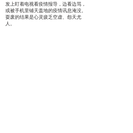
发上盯着电视看疫情报导，边看边骂，
或被手机里铺天盖地的疫情讯息淹没。
耍废的结果是心灵疲乏空虚、怨天尤
人。