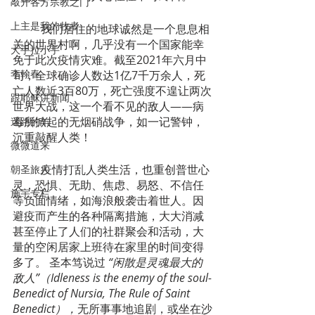
敲开各方宗教之门
上主是我的牧者
	我们居住的地球诚然是一个息息相
关的世界村啊，几乎没有一个国家能幸
大手拉小手
免于此次疫情灾难。截至2021年六月中
李翰春
旬，全球确诊人数达1亿7千万余人，死
亡人数近3百80万，死亡强度不遑让两次
跟耶稣讲新闻
世界大战，这一个看不见的敌人——病
毒所掀起的无烟硝战争，如一记警钟，
迷路的羊
沉重敲醒人类！
微微道来
  	疫情打乱人类生活，也重创普世心
朝圣旅人
灵，恐惧、无助、焦虑、易怒、不信任
施宇专栏
等负面情绪，如海浪般袭击着世人。因
避疫而产生的各种隔离措施，大大消减
甚至停止了人们的社群聚会和活动，大
量的空闲居家上班待在家里的时间变得
多了。 圣本笃说过 
“闲散是灵魂最大的
敌人”（Idleness is the enemy of the soul-
Benedict of Nursia, The Rule of Saint 
Benedict），
无所事事地追剧，或坐在沙