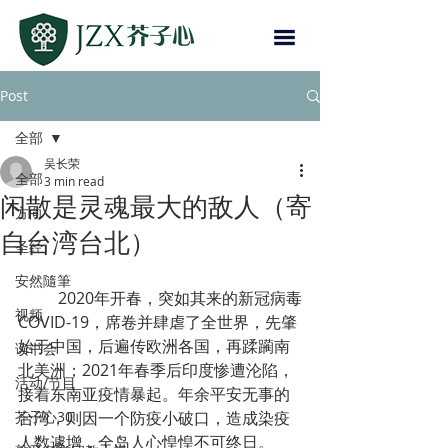
Post
全部
吴长荣
全部
3 min read
闲散是灵魂最大的敌人（寄
方向
自台湾台北）
圣经
安然隨筆
	2020年开春，突如其来的新冠病毒
视频
COVID-19，席卷并肆虐了全世界，先肇
始于中国，后遍传欧洲各国，再蹂躏南
读书会
北美洲；2021年春季后印度惨遭沦陷，
活动/节目
接着东南亚疫情暴起。年余平安无事的
芥子心30
台湾，则因一个防疫小破口，造成染疫
人数遽增，全岛人心惶惶不可终日。