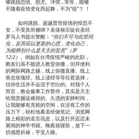
够跳脱恐惧、怨尤、冲突…等等，能够
不随着疫情变化而起舞，不为“役”？ ！
  	如何跳脱、超越普世疫情的惶恐不
安，不受其所捆绑？圣保禄宗徒在圣经
罗马人书提出警醒：
“你们不可与此世同
化，反而应以更新的心思，变化自己，
为能辨别什么是天主的旨意”（罗
12:2）
。例如在台湾疫情严峻的此刻，
教友们虽不能进入教堂弥撒，但拜便利
的网际网路之赐，线上弥撒直播、线上
恭念玫瑰经、线上读经等等任君选择，
信仰生活并不会流于空白的。对我个人
而言，教会服事工作暂停，其实是天主
给我赏赐这难得的、久违的安静时间，
让我能够有充裕的空闲，在没有工作的
压力下，轻松地看圣经做笔记、浏览网
路上精彩的圣言讯息，以及打开迟迟未
展阅的神学书籍。晚夜就寝前，放下一
切感恩祈祷，平安入睡。