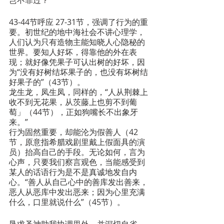
43-44节呼应 27-31节，强调了行为的重
要。初世纪的地中海社会不讲心理学，
人们认为只有造物主能知晓人心隐秘的
世界。要知人好坏，得靠他的外在表
现；就好像凭果子可认出树的好坏，因
为“没有好树结坏果子的，也没有坏树结
好果子的”（43节）。
龙生龙，凤生凤，同样的，“人从荆棘上
收不到无花果，从茨藤上也剪不到葡
萄」（44节），正如狗嘴长不出象牙
来。”
行为固然重要，却能沦为假善人（42
节，原意指希腊戏剧里戴上假面具的演
员）抬高自己的手段。无论如何，言为
心声，只要我们察言观色，当能感受到
某人的话语行为是不是真诚地发自内
心。“善人从自己心中的善库发出善来，
恶人从恶库中发出恶来；因为心里充满
什么，口里就说什么”（45节）。
恳求圣神助我协调里外，并深切自省，