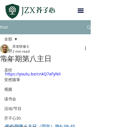
Post
全部
苏发联修士
全部
2 min read
常年期第八主日
方向
圣经
https://youtu.be/cnkQ7aFyNII
安然隨筆
视频
读书会
活动/节目
芥子心30
常年期第八主日（丙年）路6:39-45