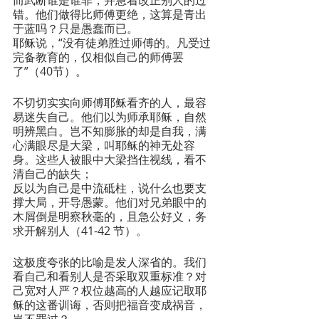
错。他们做得比师傅更绝，这算是青出
于蓝吗？只是愚蠢而已。
耶稣说，“没有徒弟胜过师傅的。凡受过
完备教育的，仅相似自己的师傅罢
了”（40节）。
不切切实实向师傅耶稣看齐的人，最容
易迷失自己。他们以为师承耶稣，自然
明辨黑白。岂不知膨胀的却是自我，满
心满眼尽是大梁，叫耶稣的神无处容
身。这些人被眼中大梁挡住视线，看不
清自己的缺失；
反以为自己是中流砥柱，说什么也要支
撑大局，开导愚蒙。他们对兄弟眼中的
木屑倒是明察秋毫的，且急公好义，务
求开解别人（41-42 节）。
这极度夸张的比喻是发人深省的。我们
看自己和看别人是否采取双重标准？对
己宽对人严？权位越高的人越应记取耶
稣的这番训诲，否则把福音变成祸音，
岂不罪过？