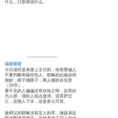
什么，口里就说什么。
福音探意
今日读经是承接上主日的，依然警诫人
不要判断和操控别人。耶稣的比喻设得
很妙，瞎子领瞎子，两人都跌在坑里
（39节）。
看不见的人偏偏没有自知之明，反而好
为人师，强给人指点迷津。泥菩萨过
江，还拖人下水，这是多么可笑。
做师父的耶稣没有定人的罪，做徒弟反
而武断谁是谁非，并急着改正别人的过