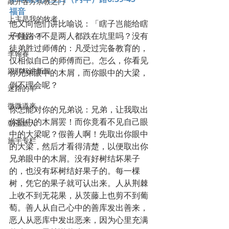
敲开各方宗教之门
福音
上主是我的牧者
他又向他们讲比喻说：「瞎子岂能给瞎
子领路？不是两人都跌在坑里吗？没有
大手拉小手
徒弟胜过师傅的：凡受过完备教育的，
李翰春
仅相似自己的师傅而已。怎么，你看见
跟耶稣讲新闻
你兄弟眼中的木屑，而你眼中的大梁，
倒不理会呢？
迷路的羊
微微道来
你怎能对你的兄弟说：兄弟，让我取出
你眼中的木屑罢！而你竟看不见自己眼
朝圣旅人
中的大梁呢？假善人啊！先取出你眼中
施宇专栏
的大梁，然后才看得清楚，以便取出你
兄弟眼中的木屑。没有好树结坏果子
的，也没有坏树结好果子的。每一棵
树，凭它的果子就可认出来。人从荆棘
上收不到无花果，从茨藤上也剪不到葡
萄。善人从自己心中的善库发出善来，
恶人从恶库中发出恶来，因为心里充满