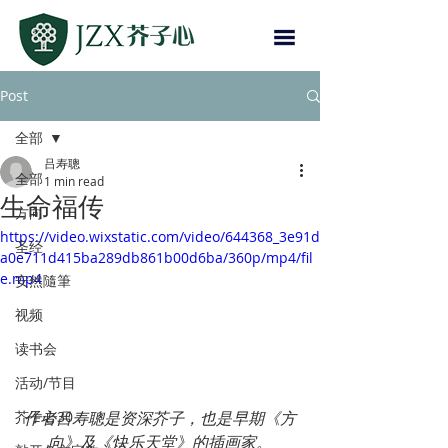
Post
全部
吕寿聰
全部
1 min read
生命福传
方向
https://video.wixstatic.com/video/644368_3e91d
圣经
a0e711d415ba289db861b00d6ba/360p/mp4/fil
e.mp4
安然隨筆
视频
读书会
活动/节目
芥子心30
作者吕寿聰是资深芥子，也是早期《方
向》及《快乐天堂》的插画家。