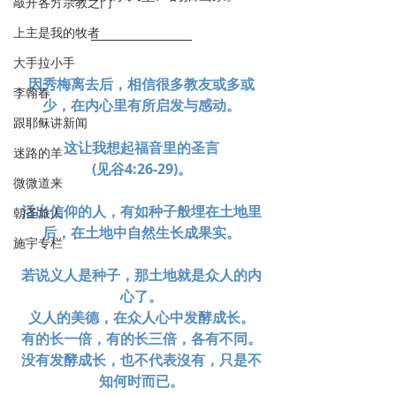
敲开各方宗教之门
上主是我的牧者
大手拉小手
因秀梅离去后，相信很多教友或多或
李翰春
少，在内心里有所启发与感动。
跟耶稣讲新闻
这让我想起福音里的圣言
迷路的羊
(见谷4:26-29)。
微微道来
活出信仰的人，有如种子般埋在土地里
朝圣旅人
后，在土地中自然生长成果实。
施宇专栏
若说义人是种子，那土地就是众人的内
心了。
义人的美德，在众人心中发酵成长。
有的长一倍，有的长三倍，各有不同。
没有发酵成长，也不代表沒有，只是不
知何时而已。