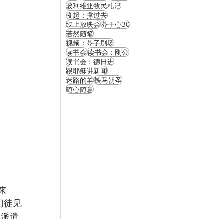
玻利维亚牧民札记
疫起：撑过去
线上放映会
芥子心30
若然随笔
视频：芥子剧场
读书会
读书会：刚公
读书会：德日进
跟耶稣讲新闻
迷路的羊
铁马朝圣
随心随意
来
门徒见
样派遣