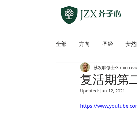
全部
方向
圣经
安然
苏发联修士
3 min rea
敲开各方宗教之门
上主
复活期第
Updated:
Jun 12, 2021
迷路的羊
微微道来
https://www.youtube.c