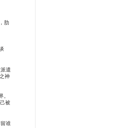
，肋
都谈
父派遣
命之神
界。
自己被
存留谁