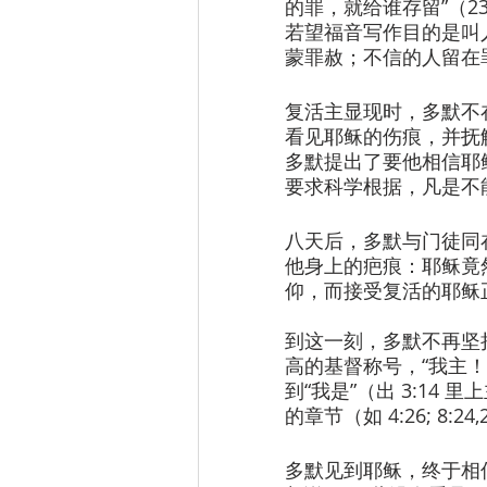
的罪，就给谁存留”（23
若望福音写作目的是叫
蒙罪赦；不信的人留在罪中，
复活主显现时，多默不
看见耶稣的伤痕，并抚
多默提出了要他相信耶
要求科学根据，凡是不
八天后，多默与门徒同
他身上的疤痕：耶稣竟
仰，而接受复活的耶稣
到这一刻，多默不再坚
高的基督称号，“我主！我
到“我是”（出 3:14 
的章节（如 4:26; 8:24,2
多默见到耶稣，终于相