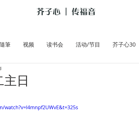
芥子心 | 传福音
隨筆
视频
读书会
活动/节目
芥子心30
d
是我的牧者
大手拉小手
李翰春
跟耶稣讲新
二主日
朝圣旅人
施宇专栏
om/watch?v=l4mnpf2UWvE&t=325s