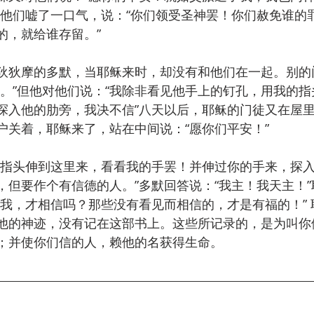
向他们嘘了一口气，说：“你们领受圣神罢！你们赦免谁的
，就给谁存留。”   
狄狄摩的多默，当耶稣来时，却没有和他们在一起。别的
主。”但他对他们说：“我除非看见他手上的钉孔，用我的指
探入他的肋旁，我决不信”八天以后，耶稣的门徒又在屋
关着，耶稣来了，站在中间说：“愿你们平安！”  
的指头伸到这里来，看看我的手罢！并伸过你的手来，探
，但要作个有信德的人。”多默回答说：“我主！我天主！”
了我，才相信吗？那些没有看见而相信的，才是有福的！” 
他的神迹，没有记在这部书上。这些所记录的，是为叫你
；并使你们信的人，赖他的名获得生命。 