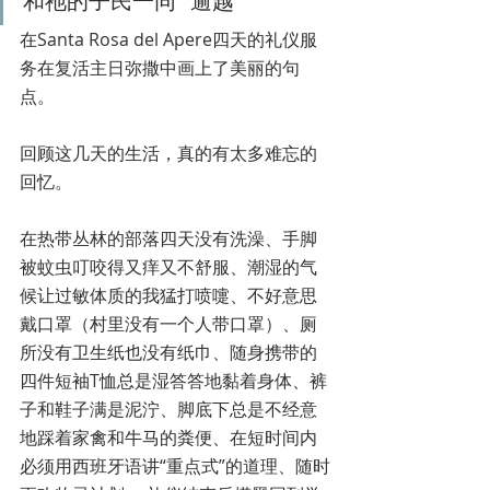
和祂的子民一同 "逾越"
在Santa Rosa del Apere四天的礼仪服
务在复活主日弥撒中画上了美丽的句
点。
回顾这几天的生活，真的有太多难忘的
回忆。
在热带丛林的部落四天没有洗澡、手脚
被蚊虫叮咬得又痒又不舒服、潮湿的气
候让过敏体质的我猛打喷嚏、不好意思
戴口罩（村里没有一个人带口罩）、厕
所没有卫生纸也没有纸巾、随身携带的 
四件短袖T恤总是湿答答地黏着身体、裤
子和鞋子满是泥泞、脚底下总是不经意
地踩着家禽和牛马的粪便、在短时间内
必须用西班牙语讲“重点式”的道理、随时