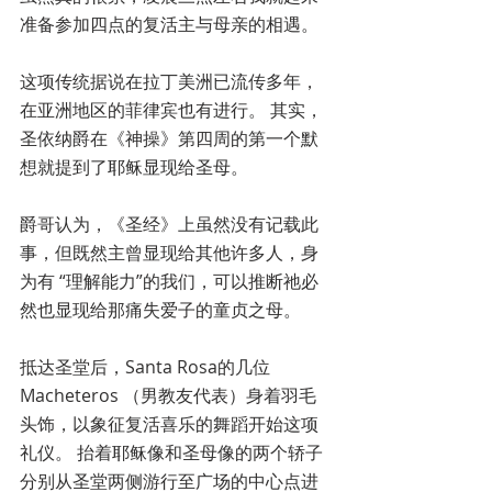
准备参加四点的复活主与母亲的相遇。
这项传统据说在拉丁美洲已流传多年，
在亚洲地区的菲律宾也有进行。 其实，
圣依纳爵在《神操》第四周的第一个默
想就提到了耶稣显现给圣母。
爵哥认为，《圣经》上虽然没有记载此
事，但既然主曾显现给其他许多人，身
为有 “理解能力”的我们，可以推断祂必
然也显现给那痛失爱子的童贞之母。
抵达圣堂后，Santa Rosa的几位
Macheteros （男教友代表）身着羽毛
头饰，以象征复活喜乐的舞蹈开始这项
礼仪。 抬着耶稣像和圣母像的两个轿子
分别从圣堂两侧游行至广场的中心点进