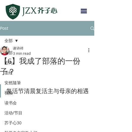
Post
全部
谢诗祥
全部
3 min read
【6】我成了部落的一份
方向
子？
圣经
安然隨筆
复活节清晨复活主与母亲的相遇
视频
读书会
活动/节目
芥子心30