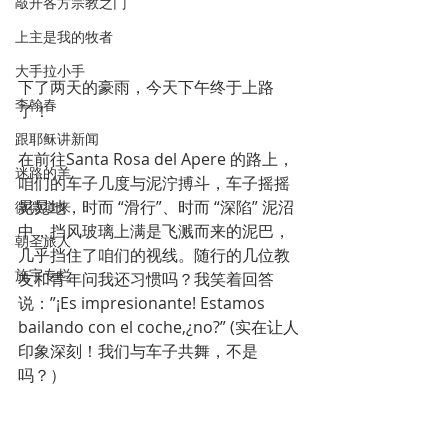
敲开各方宗教之门
上主是我的牧者
大手拉小手
下了两天的豪雨，今天下午终于上路
李翰春
了！
跟耶稣讲新闻
在前往Santa Rosa del Apere 的路上，
迷路的羊
咱们的车子几度与泥泞搏斗，车子摇摇
晃晃地，时而 “滑行”、时而 “深陷” 泥沼
微微道来
中，挡风玻璃上满是飞溅而来的泥巴，
朝圣旅人
几乎挡住了咱们的视线。随行的几位教
施宇专栏
友和青年问我还习惯吗？我笑着回答
说：”¡Es impresionante! Estamos 
bailando con el coche,¿no?” (实在让人
印象深刻！我们与车子共舞，不是
吗？）