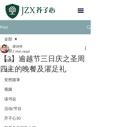
Post
全部
谢诗祥
全部
2 min read
【3】逾越节三日庆之圣周
方向
四主的晚餐及濯足礼
圣经
安然隨筆
视频
读书会
活动/节目
芥子心30