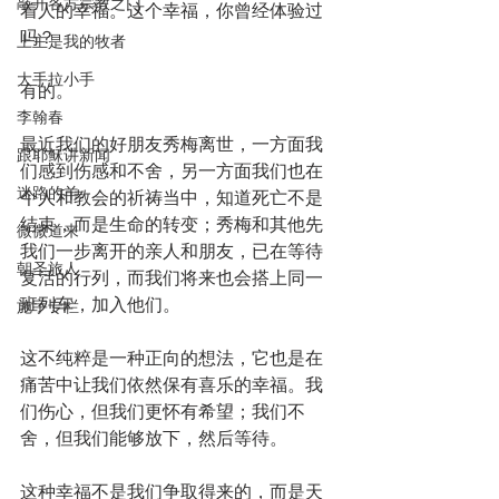
敲开各方宗教之门
着人的幸福。这个幸福，你曾经体验过
吗？
上主是我的牧者
大手拉小手
有的。
李翰春
最近我们的好朋友秀梅离世，一方面我
跟耶稣讲新闻
们感到伤感和不舍，另一方面我们也在
迷路的羊
个人和教会的祈祷当中，知道死亡不是
结束，而是生命的转变；秀梅和其他先
微微道来
我们一步离开的亲人和朋友，已在等待
朝圣旅人
复活的行列，而我们将来也会搭上同一
班列车，加入他们。
施宇专栏
这不纯粹是一种正向的想法，它也是在
痛苦中让我们依然保有喜乐的幸福。我
们伤心，但我们更怀有希望；我们不
舍，但我们能够放下，然后等待。
这种幸福不是我们争取得来的，而是天