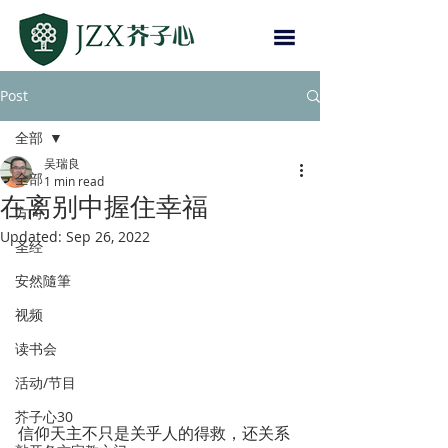
Post
全部
吴瑞良
全部
1 min read
在离别中握住幸福
方向
Updated:
Sep 26, 2022
圣经
安然隨筆
视频
读书会
活动/节目
芥子心30
信仰天主不只是关乎人的得救，还关系