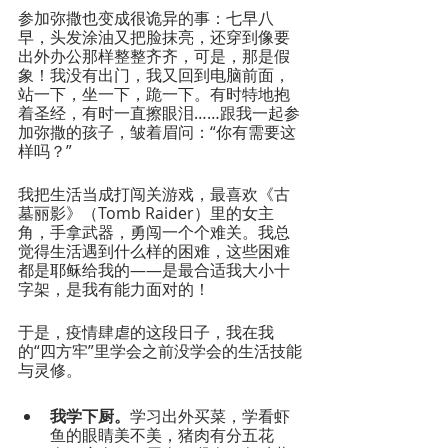
参加弥撒也变成很诡异的事：七早八
早，头发涂油又把脸抹亮，还穿到像要
出外办公那样整整齐齐，可是，那是假
象！我没有出门，我又回到电脑前面，
站一下，坐一下，跪一下。有时特地抱
着圣经，有时一直擦眼泪……跟我一起参
加弥撒的孩子，皱着眉问：“你有需要这
样吗？”
我把生活当成打闯关游戏，最喜欢《古
墓丽影》（Tomb Raider）里的女主
角，手拿武器，勇闯一个个难关。我总
觉得生活遇到什么样的困难，这些困难
都是耶稣给我的——是最合适我大小十
字架，是我有能力面对的！
于是，疫情肆虐的这段日子，我在我
的“四方牢”里学会之前没学会的生活技能
与灵修。
我学下厨。
学习出外买菜，学看虾
鱼的眼睛美不美，猪肉有分五花