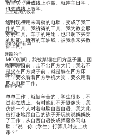
敲开各方宗教之门
教堂关，换成线上弥撒。就连主日学，
也变成线上教学。
上主是我的牧者
这台现在用来写稿的电脑，变成了我工
大手拉小手
作的工具、我祈祷的工具、我为教会服
李翰春
务的工具。车子的用途，也只剩下买菜
的动能。所有的车油钱，被我拿来买数
跟耶稣讲新闻
据上网。
迷路的羊
MCO期间，我被禁锢在四方屋子里，困
微微道来
在四方窗前，走不出四方大门；我若不
是坐在四方桌子前，就是躺在四方床
朝圣旅人
上；要么看着四方手机大笑，要么用着
四方电脑工作。
施宇专栏
单单工作，就挺辛苦的，学生很多，不
过都在线上。有时他们不开摄像头，我
仿佛一个人对着电脑自言自语。我为此
曾打趣地跟自己的孩子开玩笑说妈妈换
了工作，从自言自语换成挥藤条骂电
脑：“说！你（学生）打算几时交上功
课？”