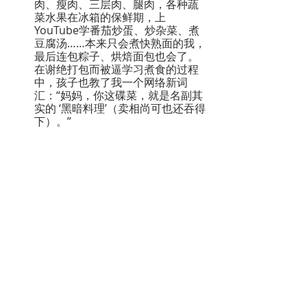
肉、瘦肉、三层肉、腿肉，各种蔬
菜水果在冰箱的保鲜期，上
YouTube学番茄炒蛋、炒杂菜、煮
豆腐汤……本来只会煮快熟面的我，
最后连包粽子、烘焙面包也会了。
在谢绝打包而被逼学习煮食的过程
中，孩子也教了我一个网络新词
汇：“妈妈，你这碟菜，就是名副其
实的 ‘黑暗料理’（卖相尚可也还吞得
下）。”