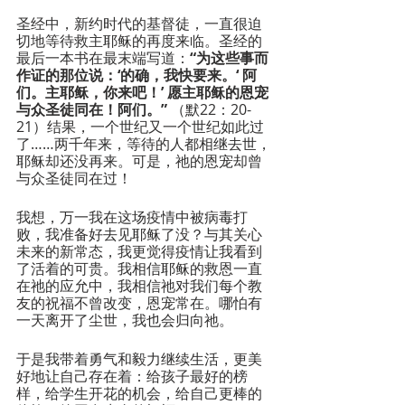
圣经中，新约时代的基督徒，一直很迫
切地等待救主耶稣的再度来临。圣经的
最后一本书在最末端写道：
“为这些事而
作证的那位说：‘的确，我快要来。‘ 阿
们。主耶稣，你来吧！’ 愿主耶稣的恩宠
与众圣徒同在！阿们。” 
（默22：20-
21）结果，一个世纪又一个世纪如此过
了……两千年来，等待的人都相继去世，
耶稣却还没再来。可是，祂的恩宠却曾
与众圣徒同在过！
我想，万一我在这场疫情中被病毒打
败，我准备好去见耶稣了没？与其关心
未来的新常态，我更觉得疫情让我看到
了活着的可贵。我相信耶稣的救恩一直
在祂的应允中，我相信祂对我们每个教
友的祝福不曾改变，恩宠常在。哪怕有
一天离开了尘世，我也会归向祂。
于是我带着勇气和毅力继续生活，更美
好地让自己存在着：给孩子最好的榜
样，给学生开花的机会，给自己更棒的