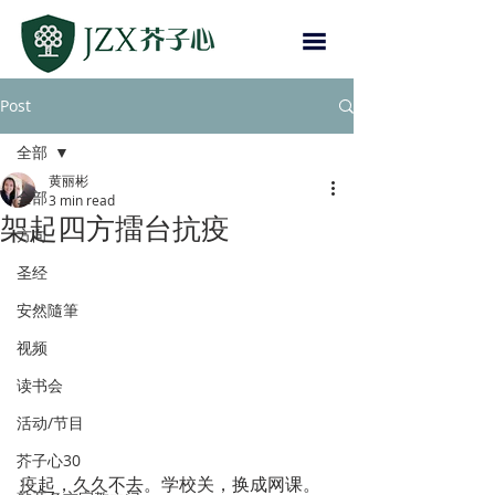
Post
全部
黄丽彬
全部
3 min read
架起四方擂台抗疫
方向
圣经
安然隨筆
视频
读书会
活动/节目
芥子心30
疫起，久久不去。学校关，换成网课。