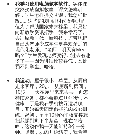
我学习使用电脑教学软件。
实体课
突然变成虚拟教室！课文怎样讲
解，学生怎样提交功课，我怎样批
改……这些是我师训时代没学过的，
但为了帮助国家未来栋梁，我只好
向新教学资讯招手：我来学习了。
去适应新时代、新科技，连带地把
自己从严师变成学生更喜欢亲近的
现代化老师。 “老师，明天有Meet
吗？” 学生发现老师变得比过去有趣
多了——因为讲话比较客气，又处
罚不到学生。哈哈。
我运动。
屋子很小，单层。从厨房
走来客厅，20步，从厕所到房间，
10步。一天在屋里来来去去，再怎
样忙家务，都不会超过1000步，不
健康！于是我在手机搜寻运动项
目，开始每天固定做些肌肉核心训
练。起初，单单10秒的平板支撑就
把我操到剩下半条命。现在？哈
哈，这动作我一天能维持3个一分
钟。嘿嘿，肌肉开始结实，我希望