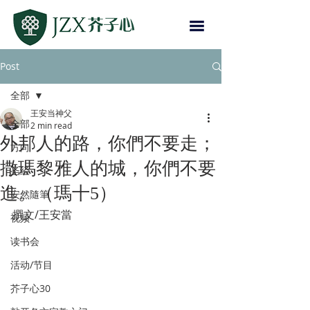
Post
全部
王安当神父
全部
2 min read
外邦人的路，你們不要走；
方向
撒瑪黎雅人的城，你們不要
圣经
進。（瑪十5）
安然隨筆
撰文/王安當
视频
读书会
活动/节目
芥子心30