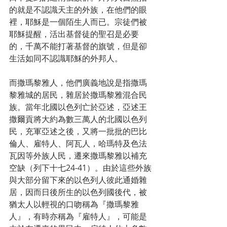
的就是不認識天主的外族，在他們的眼
裡，耶穌是一個陌生人而已。宗徒們被
耶穌提醒，活出基督徒的聖召是必要
的，千萬不能打著基督的旗號，但是卻
生活如同不認識耶穌的外邦人。
而撒瑪黎雅人，他們廣義地說是指撒瑪
黎雅城的居民，雜居於撒瑪黎雅混合民
族。當年北國以色列亡於亞述，亞述王
撒爾貢將大約為數三萬人的北國以色列
民，充軍亞述之後，又將一批批的巴比
倫人、雇特人、阿瓦人，哈瑪特及色法
瓦因等外族人民，遷來撒瑪黎雅以補充
空缺（列下十七24-41）。由於這些外族
與大部分留下來的以色列人彼此通婚雜
居，因而日後所生的以色列國後代，被
猶太人以輕視的口吻稱為『撒瑪黎雅
人』，有時亦稱為『雇特人』，可能是