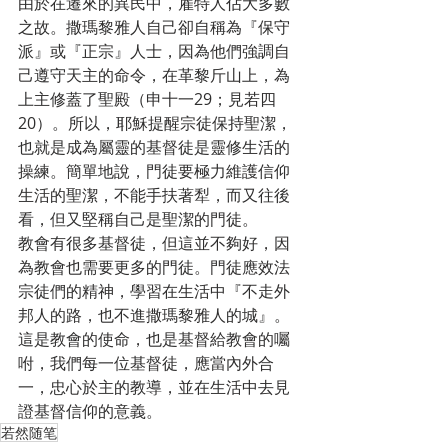
由於在遷來的異民中，雇特人佔大多數
之故。撒瑪黎雅人自己卻自稱為『保守
派』或『正宗』人士，因為他們強調自
己遵守天主的命令，在革黎斤山上，為
上主修蓋了聖殿（申十一29；見若四
20）。所以，耶穌提醒宗徒保持聖潔，
也就是成為屬靈的基督徒是靈修生活的
操練。簡單地說，門徒要極力維護信仰
生活的聖潔，不能手扶著犁，而又往後
看，但又堅稱自己是聖潔的門徒。
教會有很多基督徒，但這並不夠好，因
為教會也需要更多的門徒。門徒應效法
宗徒們的精神，學習在生活中『不走外
邦人的路，也不進撒瑪黎雅人的城』。
這是教會的使命，也是基督給教會的囑
咐，我們每一位基督徒，應當內外合
一，忠心於主的教導，並在生活中去見
證基督信仰的意義。
若然随笔