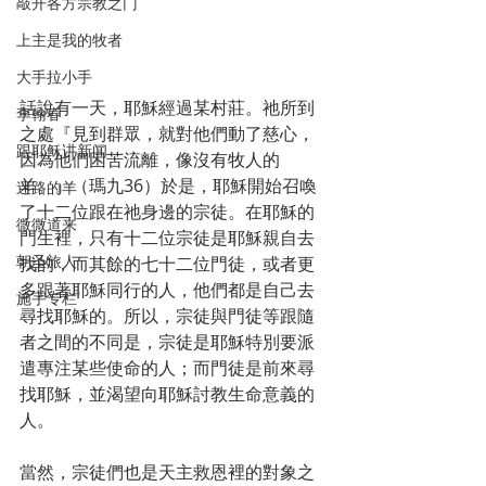
敲开各方宗教之门
上主是我的牧者
大手拉小手
話說有一天，耶穌經過某村莊。祂所到
李翰春
之處『見到群眾，就對他們動了慈心，
跟耶稣讲新闻
因為他們困苦流離，像沒有牧人的
羊。』（瑪九36）於是，耶穌開始召喚
迷路的羊
了十二位跟在祂身邊的宗徒。在耶穌的
微微道来
門生裡，只有十二位宗徒是耶穌親自去
朝圣旅人
找的，而其餘的七十二位門徒，或者更
多跟著耶穌同行的人，他們都是自己去
施宇专栏
尋找耶穌的。所以，宗徒與門徒等跟隨
者之間的不同是，宗徒是耶穌特別要派
遣專注某些使命的人；而門徒是前來尋
找耶穌，並渴望向耶穌討教生命意義的
人。
當然，宗徒們也是天主救恩裡的對象之