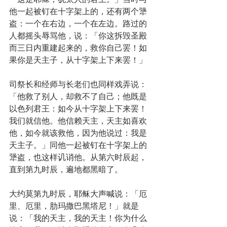
他一起被钉在十字架上的，还有两个犟
盗：一个在右边，一个在左边。路过的
人都摇头辱骂他，说：「你这拆毁圣殿
而三日内重建起来的，救你自己罢！如
果你是天主子，从十字架上下来罢！」
司祭长和经师与长老们也同样戏弄说：
「他救了别人，却救不了自己；他既是
以色列君王：如今从十字架上下来罢！
我们就信他。他信赖天主，天主如喜欢
他，如今就该救他，因为他说过：我是
天主子。」同他一起被钉在十字架上的
犟盗，也这样讥诮他。从第六时辰起，
直到第九时辰，遍地都黑暗了。
大约莫第九时辰，耶稣大声喊说：「厄
里、厄里，肋玛撒巴黑塔尼！」就是
说：「我的天主，我的天主！你为什么