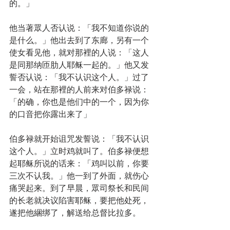
的。」
他当著眾人否认说：「我不知道你说的
是什么。」他出去到了东廊，另有一个
使女看见他，就对那裡的人说：「这人
是同那纳匝肋人耶稣一起的。」他又发
誓否认说：「我不认识这个人。」过了
一会，站在那裡的人前来对伯多禄说：
「的确，你也是他们中的一个，因为你
的口音把你露出来了」
伯多禄就开始诅咒发誓说：「我不认识
这个人。」立时鸡就叫了。伯多禄便想
起耶稣所说的话来：「鸡叫以前，你要
三次不认我。」他一到了外面，就伤心
痛哭起来。到了早晨，眾司祭长和民间
的长老就决议陷害耶稣，要把他处死，
遂把他綑绑了，解送给总督比拉多。