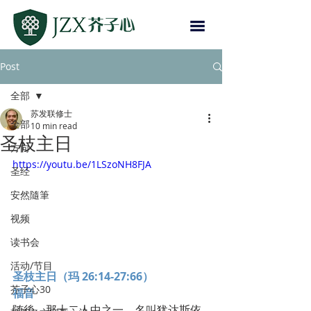
Post
全部
苏发联修士
全部
10 min read
圣枝主日
方向
https://youtu.be/1LSzoNH8FJA
圣经
安然隨筆
视频
读书会
活动/节目
圣枝主日（玛 26:14-27:66）
芥子心30
福音
随後，那十二人中之一，名叫犹达斯依