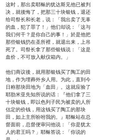
这时，那出卖耶稣的犹达斯见他已被判
决，就後悔了，把那三十块银钱，退还
给司祭长和长老，说：「我出卖了无辜
的血，犯了罪了！」他们却说：「这与
我们何干？是你自己的事！」於是他把
那些银钱扔在圣所裡，就退出来，上吊
死了。司祭长拿了那些银钱说：「这是
血价，不可放入献仪箱内。」
他们商议後，就用那银钱买了陶工的田
地，作为埋葬外乡人用。为此，直到今
日称那块田地为「血田」。这就应验了
耶肋米亚先知所说的话：『他们拿了三
十块银钱，即以色列子民为被卖的人所
估定的价钱，用这钱买了陶工的那块
田，如上主所吩咐我的。』耶稣站在总
督面前，总督便审问他说：「你是犹太
人的君王吗？」耶稣答说：「你说的
是。」