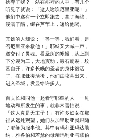
捨弃了我？」站在那裡的人中，有几个
听见了就说：「这人唿唤厄里亚呢！」
他们中遂有一个立即跑去，拿了海绵，
浸满了醋，绑在芦苇上，递给他喝。
其馀的人却说：「等一等，我们看，是
否厄里亚来救他！」耶稣又大喊一声，
遂交付了灵魂。看圣所的帐幔，从上到
下分裂为二，大地震动，巖石崩裂，坟
墓自开，许多长眠的圣者的身体復活
了。在耶稣復活後，他们由坟墓出来，
进入圣城，发显给许多人。
百夫长和同他一起看守耶稣的人，一见
地动和所发生的事，就非常害怕说：
「这人真是天主子！」有许多妇女在那
裡从远处观望，她们从加里肋亚就跟随
了耶稣为服事他。其中有玛利亚玛达肋
纳，雅各伯和若瑟的母亲玛利亚与载伯