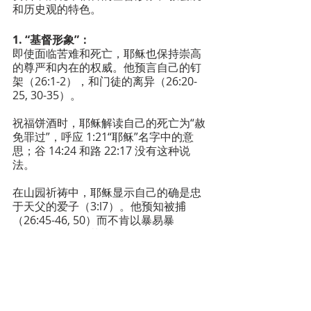
和历史观的特色。
1. “基督形象”：
即使面临苦难和死亡，耶稣也保持崇高
的尊严和内在的权威。他预言自己的钉
架（26:1-2），和门徒的离异（26:20-
25, 30-35）。
祝福饼酒时，耶稣解读自己的死亡为“赦
免罪过”，呼应 1:21“耶稣”名字中的意
思；谷 14:24 和路 22:17 没有这种说
法。
在山园祈祷中，耶稣显示自己的确是忠
于天父的爱子（3:l7）。他预知被捕
（26:45-46, 50）而不肯以暴易暴
（26:52-54），落实了 5:38-48 的教
训。这不见于谷 14:47-48，与 路 22:50-
51 的写法也不同。
耶稣被大司祭审问时，证实自己是默西
亚、天主子和人子（26:63-64）。