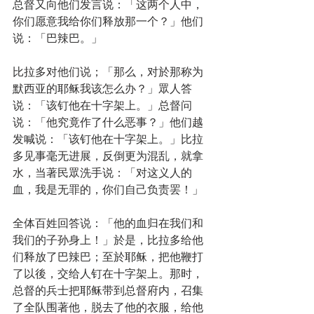
总督又向他们发言说：「这两个人中，
你们愿意我给你们释放那一个？」他们
说：「巴辣巴。」
比拉多对他们说；「那么，对於那称为
默西亚的耶稣我该怎么办？」眾人答
说：「该钉他在十字架上。」总督问
说：「他究竟作了什么恶事？」他们越
发喊说：「该钉他在十字架上。」比拉
多见事毫无进展，反倒更为混乱，就拿
水，当著民眾洗手说：「对这义人的
血，我是无罪的，你们自己负责罢！」
全体百姓回答说：「他的血归在我们和
我们的子孙身上！」於是，比拉多给他
们释放了巴辣巴；至於耶稣，把他鞭打
了以後，交给人钉在十字架上。那时，
总督的兵士把耶稣带到总督府内，召集
了全队围著他，脱去了他的衣服，给他