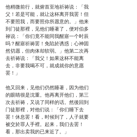
他稍微前行，就俯首至地祈祷说：「我
父！若是可能，就让这杯离开我罢！但
不要照我，而要照你所愿意的。」他来
到门徒那裡，见他们睡著了，便对伯多
禄说：「你们竟不能同我醒寤一个时辰
吗？醒寤祈祷罢！免陷於诱惑；心神固
然切愿，但肉体却软弱。」他第二次再
去祈祷说：「我父！如果这杯不能离
去，非要我喝不可，就成就你的意愿
罢！」
他又回来，见他们仍然睡著，因为他们
的眼睛很是沈重。他再离开他们，第三
次去祈祷，又说了同样的话。然後回到
门徒那裡，对他们说：「你们睡下去
罢！休息罢！看，时候到了，人子就要
被交於罪人手裡。起来，我们去罢！
看，那出卖我的已来近了。」