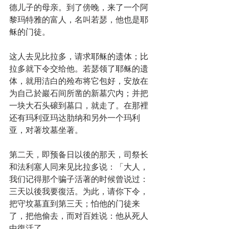
德儿子的母亲。到了傍晚，来了一个阿
黎玛特雅的富人，名叫若瑟，他也是耶
稣的门徒。
这人去见比拉多，请求耶稣的遗体；比
拉多就下令交给他。若瑟领了耶稣的遗
体，就用洁白的殓布将它包好，安放在
为自己於巖石间所凿的新墓穴内；并把
一块大石头磙到墓口，就走了。在那裡
还有玛利亚玛达肋纳和另外一个玛利
亚，对著坟墓坐著。
第二天，即预备日以後的那天，司祭长
和法利塞人同来见比拉多说：「大人，
我们记得那个骗子活著的时候曾说过：
三天以後我要復活。为此，请你下令，
把守坟墓直到第三天；怕他的门徒来
了，把他偷去，而对百姓说：他从死人
中復活了。