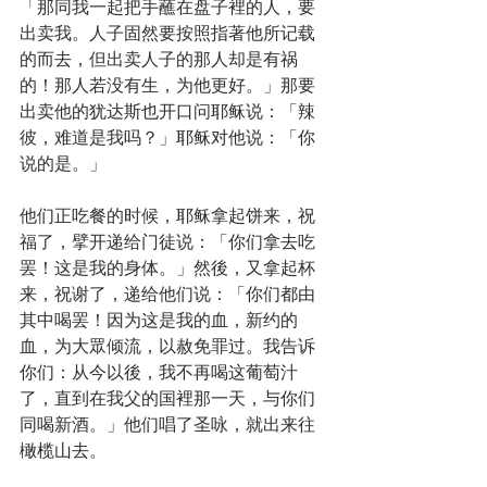
「那同我一起把手蘸在盘子裡的人，要
出卖我。人子固然要按照指著他所记载
的而去，但出卖人子的那人却是有祸
的！那人若没有生，为他更好。」那要
出卖他的犹达斯也开口问耶稣说：「辣
彼，难道是我吗？」耶稣对他说：「你
说的是。」
他们正吃餐的时候，耶稣拿起饼来，祝
福了，擘开递给门徒说：「你们拿去吃
罢！这是我的身体。」然後，又拿起杯
来，祝谢了，递给他们说：「你们都由
其中喝罢！因为这是我的血，新约的
血，为大眾倾流，以赦免罪过。我告诉
你们：从今以後，我不再喝这葡萄汁
了，直到在我父的国裡那一天，与你们
同喝新酒。」他们唱了圣咏，就出来往
橄榄山去。