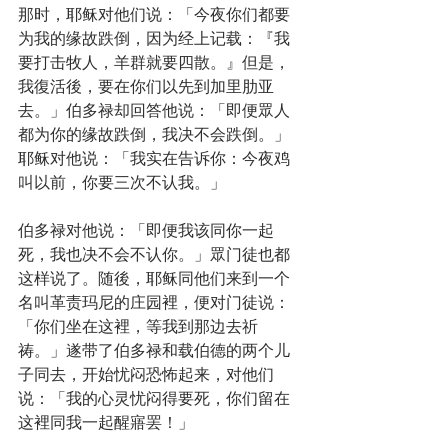
那时，耶稣对他们说：「今夜你们都要
为我的缘故跌倒，因为经上记载：『我
要打击牧人，羊群就要四散。』但是，
我復活後，要在你们以先到加里肋亚
去。」伯多禄却回答他说：「即便眾人
都为你的缘故跌倒，我决不会跌倒。」
耶稣对他说：「我实在告诉你：今夜鸡
叫以前，你要三次不认我。」
伯多禄对他说：「即便我该同你一起
死，我也决不会不认你。」眾门徒也都
这样说了。随後，耶稣同他们来到一个
名叫革责玛尼的庄园裡，便对门徒说：
「你们坐在这裡，等我到那边去祈
祷。」遂带了伯多禄和载伯德的两个儿
子同去，开始忧闷恐怖起来，对他们
说：「我的心灵忧闷得要死，你们留在
这裡同我一起醒寤罢！」