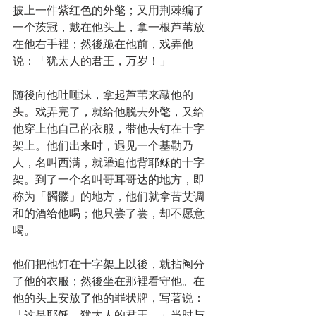
披上一件紫红色的外氅；又用荆棘编了
一个茨冠，戴在他头上，拿一根芦苇放
在他右手裡；然後跪在他前，戏弄他
说：「犹太人的君王，万岁！」
随後向他吐唾沫，拿起芦苇来敲他的
头。戏弄完了，就给他脱去外氅，又给
他穿上他自己的衣服，带他去钉在十字
架上。他们出来时，遇见一个基勒乃
人，名叫西满，就犟迫他背耶稣的十字
架。到了一个名叫哥耳哥达的地方，即
称为「髑髅」的地方，他们就拿苦艾调
和的酒给他喝；他只尝了尝，却不愿意
喝。
他们把他钉在十字架上以後，就拈阄分
了他的衣服；然後坐在那裡看守他。在
他的头上安放了他的罪状牌，写著说：
「这是耶稣，犹太人的君王。」当时与