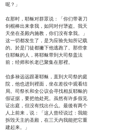
呢？」
在那时，耶稣对群眾说：「你们带著刀
剑棍棒出来拿我，如同对付犟盗。我天
天坐在圣殿内施教，你们没有拿我。」
这一切都发生了，是为应验先知所记载
的。於是门徒都撇下他逃跑了。那些拿
住耶稣的人，将耶稣带到大司祭盖法
前；经师和长老已聚集在那裡。
伯多禄远远跟著耶稣，直到大司祭的庭
院，他也进到裡面，坐在差役中观看结
局。司祭长和全公议会寻找相反耶稣的
假证据，要把他处死。虽然有许多假见
证出庭，但没有找出什么。最後有两个
人上前来，说：「这人曾经说过：我能
拆毁天主的圣殿，在三天内我能把它重
建起来。」