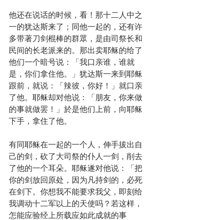
他还在说话的时候，看！那十二人中之
一的犹达斯来了；同他一起的，还有许
多带著刀剑棍棒的群眾，是由司祭长和
民间的长老派来的。那出卖耶稣的给了
他们一个暗号说：「我口亲谁，谁就
是，你们拿住他。」犹达斯一来到耶稣
跟前，就说：「辣彼，你好！」就口亲
了他。耶稣却对他说：「朋友，你来做
的事就做罢！」於是他们上前，向耶稣
下手，拿住了他。
有同耶稣在一起的一个人，伸手拔出自
己的剑，砍了大司祭的仆人一剑，削去
了他的一个耳朵。耶稣遂对他说：「把
你的剑放回原处，因为凡持剑的，必死
在剑下。你想我不能要求我父，即刻给
我调动十二军以上的天使吗？若这样，
怎能应验经上所载应如此成就的事