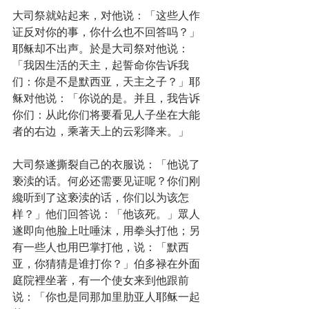
大司祭就站起来，对他说：「这些人作
证反对你的事，你什么也不回答吗？」
耶稣却不出声。於是大司祭对他说：
「我因生活的天主，起誓命你告诉我
们：你是不是默西亚，天主之子？」耶
稣对他说：「你说的是。并且，我告诉
你们：从此你们将要看见人子坐在大能
者的右边，乘著天上的云彩降来。」
大司祭遂撕裂自己的衣服说：「他说了
亵渎的话。何必还需要见证呢？你们刚
纔听到了这亵渎的话，你们以为该怎
样？」他们回答说：「他该死。」眾人
遂即向他脸上吐唾沫，用拳头打他；另
有一些人也用巴掌打他，说：「默西
亚，你猜猜是谁打你？」伯多禄在外面
庭院裡坐著，有一个使女来到他跟前
说：「你也是同那加里肋亚人耶稣一起