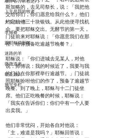
敲开各方宗教之门
斯加略的，去见司祭长，说：「我把他
上主是我的牧者
交给你们，你们愿意给我什么？」他们
约定给他三十块银钱。从此他便寻找机
大手拉小手
会，要把耶稣交出。无酵节的第一天，
李翰春
门徒前来对耶稣说：「你愿意我们在那
跟耶稣讲新闻
裡，给你预备吃逾越节晚餐？」
迷路的羊
耶稣说：「你们进城去见某人，对他
微微道来
说：师傅说：我的时候近了，我要与我
的门徒在你那裡举行逾越节。」门徒就
朝圣旅人
照耶稣吩咐他们的作了，预备了逾越节
施宇专栏
晚餐。到了晚上，耶稣与十二门徒坐
席。他们正吃晚餐的时候，耶稣说：
「我实在告诉你们：你们中有一个人要
出卖我。」
他们非常忧闷，开始各自对他说：
「主，难道是我吗？」耶稣回答说：