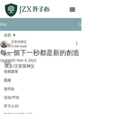
Post
全部
王安当神父
全部
3 min read
每一個下一秒都是新的創造
方向
Updated:
Nov 4, 2022
圣经
撰文/王安當神父
安然隨筆
视频
读书会
活动/节目
芥子心30