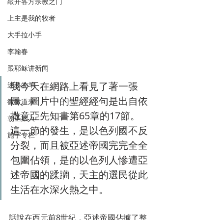
敲开各方宗教之门
上主是我的牧者
大手拉小手
李翰春
跟耶稣讲新闻
我今天在網路上看見了著一張
迷路的羊
圖。圖片中的聖經經句是出自依
微微道来
撒意亞先知書第65章的17節。
朝圣旅人
這一節的發生，是以色列國不反
施宇专栏
分裂，而且被亞述帝國完完全全
包圍佔領，是的以色列人慘遭亞
述帝國的蹂躪，天主的選民從此
生活在水深火熱之中。
話說在西元前8世紀，亞述帝國佔據了整