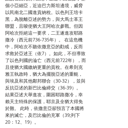
個小亞細亞，近迫巴力斯坦邊境，威脅
以民南北二國進貢納稅。以色列王培卡
黑，為脫離亞述的勢力，與大馬士革王
聯盟，且唆使猶大王阿哈次參戰。但因
阿哈次拒絕這一要求，二王遂進攻耶路
撒冷（西元前736-735年）。 在這危機
中，阿哈次不聽依撒意亞的勸戒，反而
求救於亞述王（依7）。如此，不但導致
了以色列國的淪亡（西元前722年），而
且使猶大國繳納更重的貢稅。在希則克
雅王執政時，猶大為擺脫亞述的重軛，
與埃及和其他鄰邦聯合（30-32），並與
反抗亞述的新巴比倫締交（36-39）。 
結果亞述大舉進攻，圍困耶路撒冷，幸
賴天主特殊的保護，耶京及全猶大得免
於難。 此時，依撒意亞卻預言了本國將
來的滅亡，及巴比倫的充軍（39;列下
20：12、19）。 