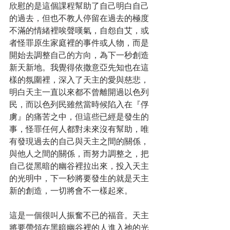
欣慰的是這個課程幫助了自己明白自己
的過去，但也不教人停留在過去的極度
不滿的情緒裡唉聲嘆氣，自怨自艾，或
者怪罪原生家庭裡的事件或人物，而是
開始去調整自己的方向，為下一秒創造
新天新地。我覺得依撒意亞先知也在這
樣的氛圍裡，深入了天主的愛與慈悲，
明白天主一直以來都不曾離開過以色列
民，而以色列民雖然當時候陷入在『俘
虜』的痛苦之中，但這些已經是發生的
事，怪罪任何人都對未來沒有幫助，唯
有發現過去的自己與天主之間的關係，
與他人之間的關係，而努力調整之，把
自己從黑暗的幽谷裡拉出來，投入天主
的光明中，下一秒將要發生的就是天主
新的創造，一切將會不一樣起來。
這是一個很叫人振奮不已的福音。天主
將要帶領在黑暗幽谷裡的人進入祂的光