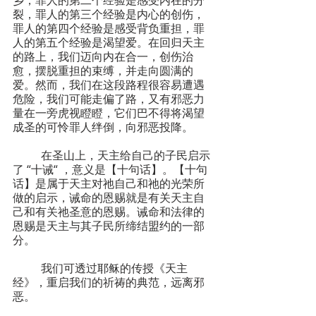
裂，罪人的第三个经验是内心的创伤，
罪人的第四个经验是感受背负重担，罪
人的第五个经验是渴望爱。在回归天主
的路上，我们迈向内在合一，创伤治
愈，摆脱重担的束缚，并走向圆满的
爱。然而，我们在这段路程很容易遭遇
危险，我们可能走偏了路，又有邪恶力
量在一旁虎视瞪瞪，它们巴不得将渴望
成圣的可怜罪人绊倒，向邪恶投降。
	在圣山上，天主给自己的子民启示
了 “十诫“ ，意义是【十句话】。【十句
话】是属于天主对祂自己和祂的光荣所
做的启示，诫命的恩赐就是有关天主自
己和有关祂圣意的恩赐。诫命和法律的
恩赐是天主与其子民所缔结盟约的一部
分。
	我们可透过耶稣的传授《天主
经》，重启我们的祈祷的典范，远离邪
恶。