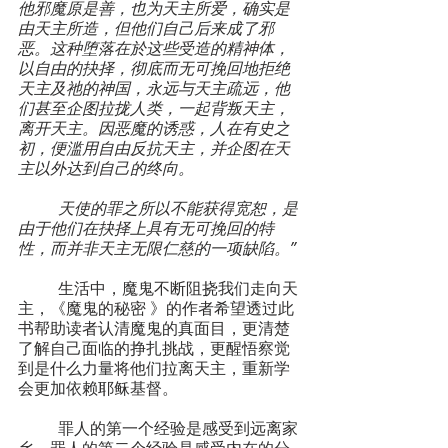
他邪魔原是善，也为天主所爱，确实是
由天主所造，但他们自己后来成了邪
恶。这种堕落在於这些受造的精神体，
以自由的抉择，彻底而无可挽回地拒绝
天主及祂的神国，永远与天主疏远，他
们甚至企图拉拢人类，一起背叛天主，
离开天主。因恶魔的诱惑，人在有史之
初，便滥用自由反抗天主，并企图在天
主以外达到自己的终向。
	天使的罪之所以不能获得宽恕，是
由于他们在抉择上具有无可挽回的特
性，而并非天主无限仁慈的一项缺陷。”
	生活中，魔鬼不断阻挠我们走向天
主，《魔鬼的秘密 》的作者希望透过此
书帮助读者认清魔鬼的真面目，更清楚
了解自己面临的挣扎挑战，更醒悟察觉
到是什么力量将他们拉离天主，重新学
会更加依赖耶稣基督。
	罪人的第一个经验是感受到远离家
乡，罪人的第二个经验是感受内在的分