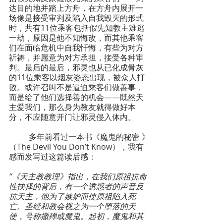
达目的地并踏上方舟，在方舟内展开一
场像是接受审判及陷入自我毁灭的形式
时，共有11位乘客包括假先知教主难逃
一劫，原因是他不知悔改，而其他乘客
们在面临危机中自我忏悔，有些为对方
祈祷，并愿意为对方承担，接受各种审
判。最后的最后，邪灵也从已化成骨灰
的11位乘客以烟灰姿态出现，被众人打
败。或许召叫不是逼迫乘客们做善事，
而是给了他们选择善的机会——既然天
主爱我们，那么身为教友就得做好本
分，不应随意开门让邪灵侵入体内。
	多年前看过一本书《魔鬼的秘密 》
（The Devil You Don’t Know），我有
感而发写过这篇读后感：
“《天主教教理》指出，在我们原祖抗命
性抉择的背后，有一个诱惑者的声音反
抗天主，他为了嫉妒而使原祖陷入死
亡。圣经和教会视之为一个堕落的天
使，号称撒殚或魔鬼。起初，魔鬼和其