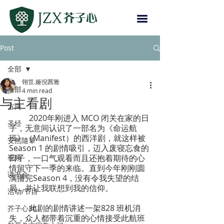
Post
全部
翎笪.娅倪茜雅
全部
4 min read
与主看剧
方向
	2020年刚进入 MCO 闭关在家的日
圣经
子，无意间认识了一部名为《命运航
班》（Manifest）的西洋剧，就这样被 
安然隨筆
Season 1 的剧情吸引，迈入废寝忘食的
视频
日子，一口气观看而且还抱着期待的心
情留守下一季的来临。直到今年刚刚圆
读书会
满播完Season 4，没有令我失望的结
局，并让我联想到我的信仰。
活动/节目
	此剧的剧情讲述一架828 班机消
芥子心30
失，众人都带着沉重的心情接受此航班