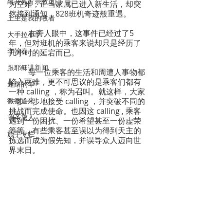
敲开各方宗教之门
为空难，正当家属已进入新生活，却突
然接到通知，828班机奇迹般重遇。
上主是我的牧者
	在旁人眼中，这事件已经过了5
大手拉小手
年，但对班机的乘客来说却只是经历了
李翰春
几小时的延宕而已。
跟耶稣讲新闻
	每一位乘客的生活和周遭人事物都
陷入两难，更不可思议的是乘客们都有
迷路的羊
一种 calling ，称为召叫。就这样，大家
微微道来
一步一步地接受 calling ，并突破不同的
挑战而完成使命。也因这 calling , 乘客
朝圣旅人
遇到一份困扰、一份希望甚至一份虚荣
等等，有些乘客甚至误以为得到天主的
施宇专栏
拣选而成为假先知，并误导众人迈向世
界末日。