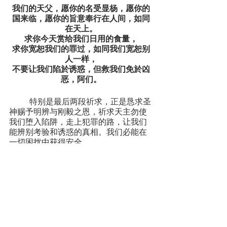
我们的天父，愿你的名受显杨，愿你的
国来临，愿你的旨意奉行在人间，如同
在天上。
求你今天赏给我们日用的食量，
求你宽恕我们的罪过，如同我们宽恕别
人一样，
不要让我们陷於诱惑，但救我们免於凶
恶，阿们。
	特别是最后两段祈求，正是恳求圣
神赐予明辨与刚毅之恩，祈求天主勿使
我们堕入陷阱，走上犯罪的路，让我们
能辨别考验和诱惑的真相。我们必能在
一切困扰中获得安全。
	阿们，尔旨承行，但愿如此。 
方向
方向