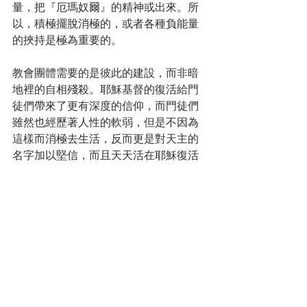
量，把『厄瑪奴爾』的精神或出來。所
以，積極擺脫消極的，或者各種負能量
的挾持是極為重要的。
教會團體需要的是彼此的建設，而非暗
地裡的自相殘殺。耶穌基督的復活給門
徒們帶來了更有深度的信仰，而門徒們
雖然也經歷著人性的軟弱，但是不因為
這樣而消極去生活，反而更是對天主的
名字加以堅信，而且天天活在耶穌復活
的喜悅裡。這是門徒們傳教的力量來源
之一，如今的教會也是需要這一份的力
量。
若然随笔
安然隨筆