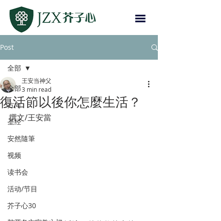
Post
全部
王安当神父
全部
3 min read
復活節以後你怎麼生活？
方向
撰文/王安當
圣经
安然隨筆
视频
读书会
活动/节目
芥子心30