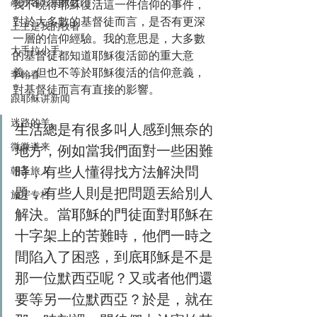
敲开各方宗教之门
我不曉得耶穌復活這一件信仰的事件，
對於大多數的基督徒而言，是否有更深
上主是我的牧者
一層的信仰經驗。我的意思是，大多數
大手拉小手
的基督徒都知道耶穌復活節的重大意
義，但也不等於耶穌復活的信仰意義，
李翰春
對基督徒而言有直接的影響。
跟耶稣讲新闻
迷路的羊
生活總是有很多叫人感到無奈的
微微道来
地方，例如當我們面對一些困難
時，有些人懂得找方法解決問
朝圣旅人
題，有些人則是把問題丟給別人
施宇专栏
解決。當耶穌的門徒面對耶穌在
十字架上的苦難時，他們一時之
間陷入了困惑，到底耶穌是不是
那一位默西亞呢？又或者他們還
要等另一位默西亞？於是，就在