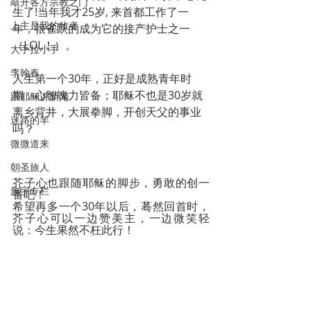
敲开各方宗教之门
生了!当年我才25岁, 来首都工作了一
上主是我的牧者
年，很雀跃的成为它的接产护士之一
（LOL！）。
大手拉小手
李翰春
人生第一个30年，正好是成熟青年时
期，心智魄力皆备；耶稣不也是30岁就
跟耶稣讲新闻
离乡背井，大展拳脚，开创天父的事业
迷路的羊
吗？
微微道来
朝圣旅人
芥子心也跟随耶稣的脚步，勇敢的创一
施宇专栏
番吧！
希望再多一个30年以后，蓦然回首时，
芥子心可以一边赞美主，一边微笑轻
说：今生果然不枉此行！