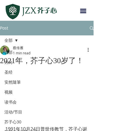
Post
全部
蔡传雁
全部
1 min read
2021年，芥子心30岁了！
方向
圣经
安然隨筆
视频
读书会
活动/节目
芥子心30
1991年10月24日普世传教节，芥子心诞