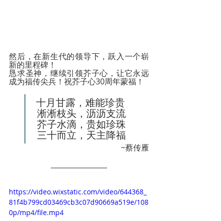
然后，在新生代的领导下，跃入一个崭
新的里程碑！
恳求圣神，继续引领芥子心，让它永远
成为福传尖兵！祝芥子心30周年蒙福！
十月甘露，难能珍贵
 淅淅枝头，沥沥支流
 芥子水滴，贵如珍珠
 三十而立，天主降福
~蔡传雁
https://video.wixstatic.com/video/644368_
81f4b799cd03469cb3c07d90669a519e/108
0p/mp4/file.mp4