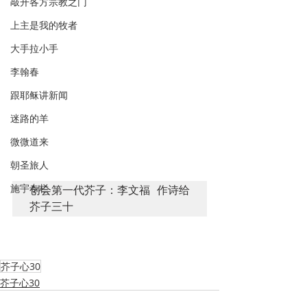
敲开各方宗教之门
上主是我的牧者
大手拉小手
李翰春
跟耶稣讲新闻
迷路的羊
微微道来
朝圣旅人
施宇专栏
创会第一代芥子：李文福 作诗给
芥子三十
芥子心30
芥子心30