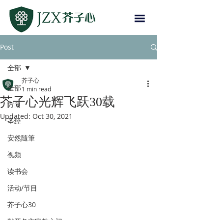
Post
全部
芥子心
全部
1 min read
芥子心光辉飞跃30载
方向
Updated:
Oct 30, 2021
圣经
安然隨筆
视频
读书会
活动/节目
芥子心30