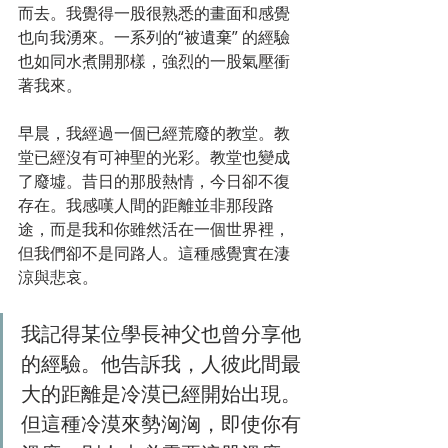
而去。我覺得一股很熟悉的畫面和感覺
也向我湧來。一系列的“被遺棄” 的經驗
也如同水煮開那樣，強烈的一股氣壓衝
著我來。
早晨，我經過一個已經荒廢的教堂。教
堂已經沒有可神聖的光彩。教堂也變成
了廢墟。昔日的那股熱情，今日卻不復
存在。我感嘆人間的距離並非那段路
途，而是我和你雖然活在一個世界裡，
但我們卻不是同路人。這種感覺實在淒
涼與悲哀。
我記得某位學長神父也曾分享他
的經驗。他告訴我，人彼此間最
大的距離是冷漠已經開始出現。
但這種冷漠來勢洶洶，即使你有