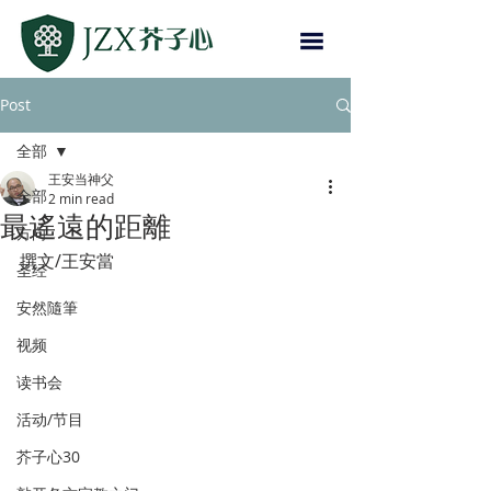
Post
全部
王安当神父
全部
2 min read
最遙遠的距離
方向
撰文/王安當
圣经
安然隨筆
视频
读书会
活动/节目
芥子心30