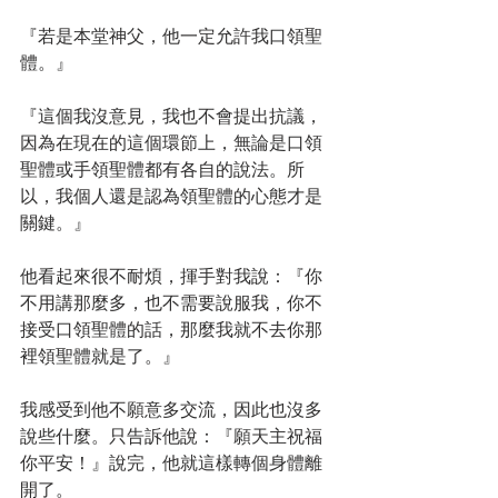
『若是本堂神父，他一定允許我口領聖
體。』
『這個我沒意見，我也不會提出抗議，
因為在現在的這個環節上，無論是口領
聖體或手領聖體都有各自的說法。所
以，我個人還是認為領聖體的心態才是
關鍵。』
他看起來很不耐煩，揮手對我說：『你
不用講那麼多，也不需要說服我，你不
接受口領聖體的話，那麼我就不去你那
裡領聖體就是了。』
我感受到他不願意多交流，因此也沒多
說些什麼。只告訴他說：『願天主祝福
你平安！』說完，他就這樣轉個身體離
開了。