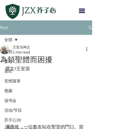
Post
全部
王安当神父
全部
2 min read
為領聖體而困擾
方向
撰文/王安當
圣经
安然隨筆
视频
读书会
活动/节目
芥子心30
彌撒後，一位教友站在聖堂的門口。當