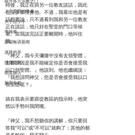
敲开各方宗教之门
時後，我正在與另一位教友談話，因此
上主是我的牧者
也沒多加理會他。不過，我看出他是有
話想要說，只不過看到我和另一位教友
大手拉小手
正在談話，他只好在聖堂的門口等候
李翰春
著。當我談完話正要離開時，他叫住
我。
跟耶稣讲新闻
迷路的羊
『神父，我今天彌撒中沒有去領聖體，
微微道来
主要原因是我不能確定你是否會接受我
以口領聖體。』他說到。他也繼續說：
朝圣旅人
『我想請問神父，您是否會接受我以口
施宇专栏
領聖體呢？』
就在我表示要跟從教區的指示時，他突
然以手勢叫我閉嘴。
『神父，我不想聽你的講解，你只要回
答我“可以”或“不可以”就夠了；其他的都