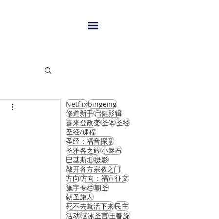
Netflix
bingeing
闻
修道新手
启健影辑
喜来登政变
圣体
圣经
圣经/课程
圣经：福音探意
圣雅各之旅
小磐石
巴基斯坦
摄影
敲开各方宗教之门
方向
方向：福宣征文
施宇专栏
朝圣
朝圣旅人
死不去就活下来
民主
活动
涵泳圣言
王春旋