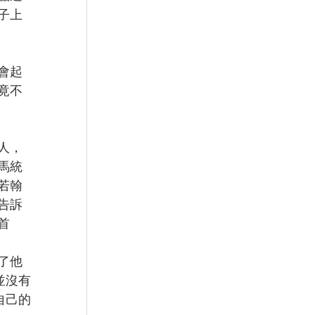
子上
會起
竟不
人，
馬統
若翰
告訴
首
了他
並沒有
自己的