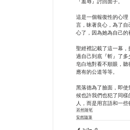
『羞辱』討回面子。
這是一個報復性的心理
言，昧著良心，為了自
心了，因為她為自己的
聖經裡記載了這一幕，
過自己到底『斬』了多
皂白地對看不順眼，聽
應有的公道等等。
黑落德為了臉面，即使
候也許我們也犯了同樣
人，而是用言語和一些
若然随笔
安然隨筆