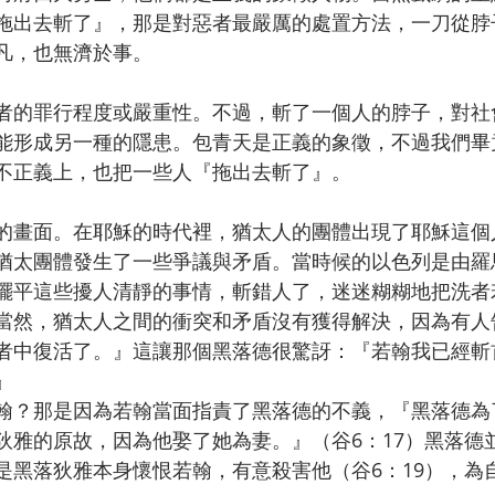
拖出去斬了』，那是對惡者最嚴厲的處置方法，一刀從脖
凡，也無濟於事。
者的罪行程度或嚴重性。不過，斬了一個人的脖子，對社
能形成另一種的隱患。包青天是正義的象徵，不過我們畢
不正義上，也把一些人『拖出去斬了』。
的畫面。在耶穌的時代裡，猶太人的團體出現了耶穌這個
猶太團體發生了一些爭議與矛盾。當時候的以色列是由羅
擺平這些擾人清靜的事情，斬錯人了，迷迷糊糊地把洗者
當然，猶太人之間的衝突和矛盾沒有獲得解決，因為有人
者中復活了。』這讓那個黑落德很驚訝：『若翰我已經斬
』
翰？那是因為若翰當面指責了黑落德的不義，『黑落德為
狄雅的原故，因為他娶了她為妻。』（谷6：17）黑落德
是黑落狄雅本身懷恨若翰，有意殺害他（谷6：19），為