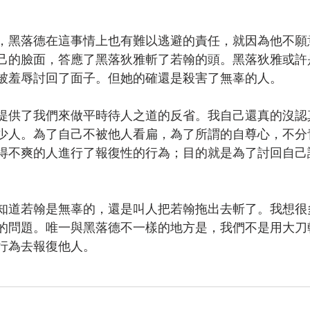
，黑落德在這事情上也有難以逃避的責任，就因為他不願
己的臉面，答應了黑落狄雅斬了若翰的頭。黑落狄雅或許
被羞辱討回了面子。但她的確還是殺害了無辜的人。
提供了我們來做平時待人之道的反省。我自己還真的沒認
少人。為了自己不被他人看扁，為了所謂的自尊心，不分
得不爽的人進行了報復性的行為；目的就是為了討回自己
知道若翰是無辜的，還是叫人把若翰拖出去斬了。我想很
的問題。唯一與黑落德不一樣的地方是，我們不是用大刀
行為去報復他人。