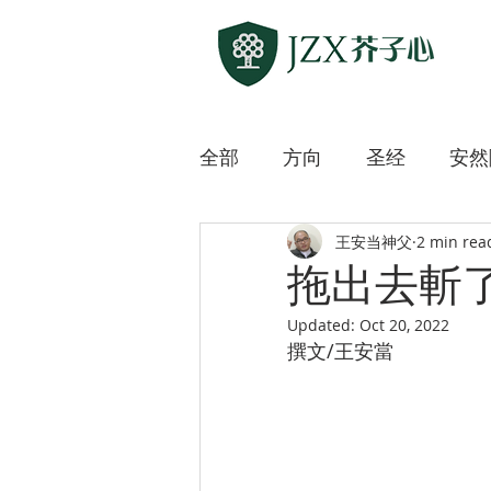
全部
方向
圣经
安然
王安当神父
2 min rea
敲开各方宗教之门
上主
拖出去斬
Updated:
Oct 20, 2022
迷路的羊
微微道来
撰文/王安當