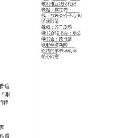
玻利维亚牧民札记
疫起：撑过去
线上放映会
芥子心30
若然随笔
视频：芥子剧场
读书会
读书会：刚公
读书会：德日进
跟耶稣讲新闻
迷路的羊
铁马朝圣
随心随意
看這
『開
門裡
馬
點還