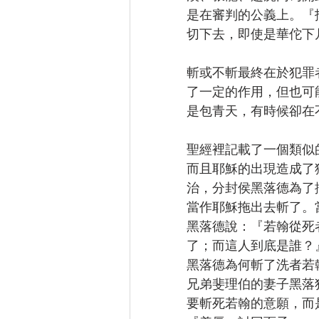
是在審判的公義上。『
切下去，即使是華佗下
斬或不斬最終在於犯罪
了一定的作用，但也可
是包青天，有時候卻在
聖經裡記載了一個類似
而且耶穌的出現造成了
治，分封侯黑落德為了
當作耶穌拖出去斬了。
黑落德說：『若翰從死
了；而這人到底是誰？
黑落德為何斬了洗者若
兄弟斐理伯的妻子黑落
要斬死若翰的意願，而