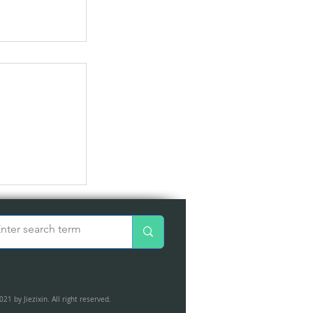
重新開始
021 by Jiezixin. All right reserved.