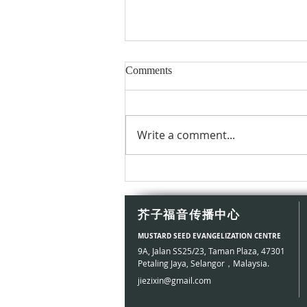
Comments
Write a comment...
天主，也走過逃亡的路
芥子福音传播中心
MUSTARD SEED EVANGELIZATION CENTRE
9A, Jalan SS25/23, Taman Plaza, 47301
Petaling Jaya, Selangor，​Malaysia.
jiezixin@gmail.com