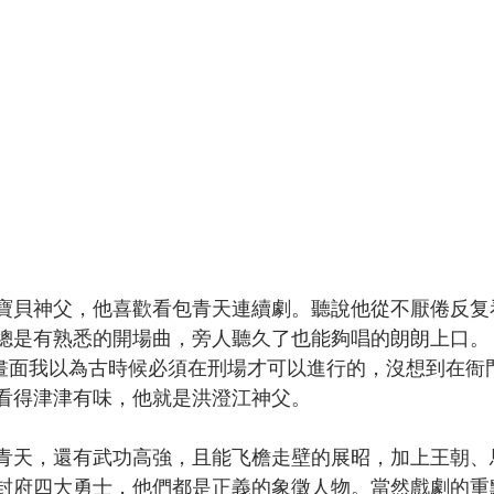
寶貝神父，他喜歡看包青天連續劇。聽說他從不厭倦反复
總是有熟悉的開場曲，旁人聽久了也能夠唱的朗朗上口。
畫面我以為古時候必須在刑場才可以進行的，沒想到在衙
看得津津有味，他就是洪澄江神父。
青天，還有武功高強，且能飞檐走壁的展昭，加上王朝、
封府四大勇士，他們都是正義的象徵人物。當然戲劇的重