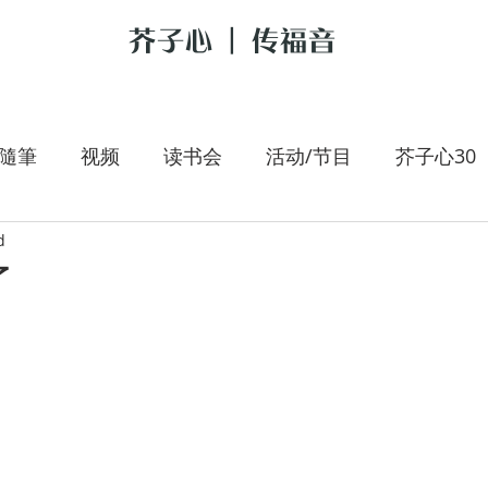
芥子心 | 传福音
隨筆
视频
读书会
活动/节目
芥子心30
d
是我的牧者
大手拉小手
李翰春
跟耶稣讲新
了
朝圣旅人
施宇专栏