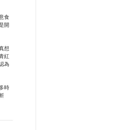
意食
是開
真想
青紅
認為
多時
斬