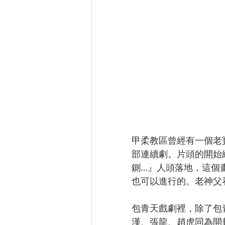
甲柔教區曾經有一個老
部連續劇。片頭的開始
鍘…』人頭落地，這個
也可以進行的。老神父
包青天戲劇裡，除了包
漢、張龍、趙虎同為開