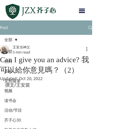
Post
全部
王安当神父
全部
3 min read
Can I give you an advice? 我
方向
可以給你意見嗎？（2）
圣经
Updated:
Oct 20, 2022
安然隨筆
撰文/王安當
视频
读书会
活动/节目
芥子心30