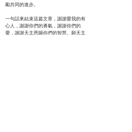
勵共同的進步。
一句話來結束這篇文章，謝謝愛我的有
心人，謝謝你們的勇氣，謝謝你們的
愛，謝謝天主恩賜你們的智慧。願天主
永受讚美！
若然随笔
安然隨筆
Recent Posts
See All