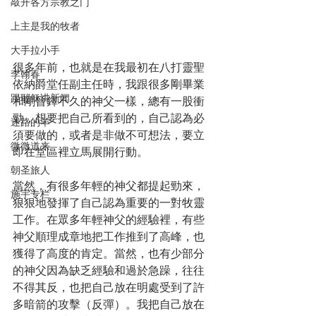
敲开各方宗教之门
上主是我的牧者
大手拉小手
很多年前，也就是在我最初在八打靈聖
李翰春
依納爵堂任副主任時，我跟很多剛畢業
跟耶稣讲新闻
和剛晉鐸不久的神父一樣，總有一股衝
勁，想要把自己所看到的，自己認為必
迷路的羊
須要做的，或者是非做不可想法，要立
微微道来
即在堂區裡立馬展開行動。
朝圣旅人
當然，有很多年輕的神父都提起勁來，
施宇专栏
狠狠地發揮了自己認為重要的一對牧靈
工作。在眾多年輕神父的經驗裡，有些
神父順理成章地把工作推到了高峰，也
獲得了高度的肯定。當然，也有少部分
的神父因為缺乏經驗和過於急躁，往往
不得其反，也把自己放在明處受到了許
多暗箭的攻擊（反彈）。我把自己放在