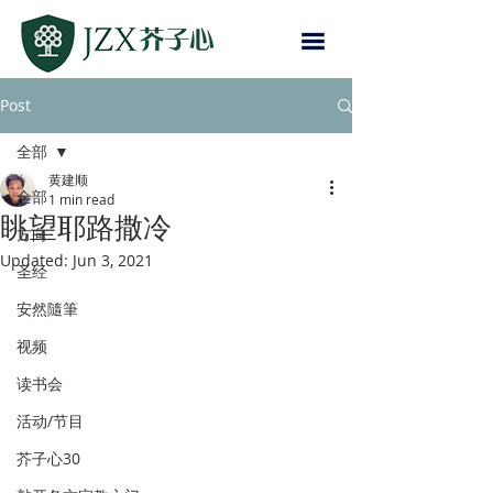
Post
全部
黄建顺
全部
1 min read
眺望耶路撒冷
方向
Updated:
Jun 3, 2021
圣经
安然隨筆
视频
读书会
活动/节目
芥子心30