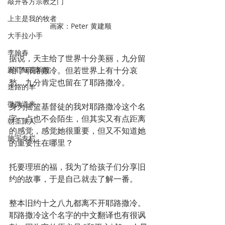
敲开各方宗教之门
上主是我的牧者
画家：Peter 黄建顺
大手拉小手
李翰春
据说，天主给了世界十分美丽，九分留
跟耶稣讲新闻
给了耶路撒冷。但若世界上有十分哀
愁，九分肯定也留在了耶路撒冷。
迷路的羊
微微道来
身为摇篮基督徒的我对耶路撒冷这个名
字一点也不会陌生，但其实又有点距离
朝圣旅人
的感觉，感觉她很重要，但又不知道她
施宇专栏
的重要性在哪里？
托要理班的福，我为了给孩子们分享旧
约的故事，于是自己就去了解一番。
整本旧约十之八九都离不开耶路撒冷。
耶路撒冷这个名字的中文翻译也有很讽