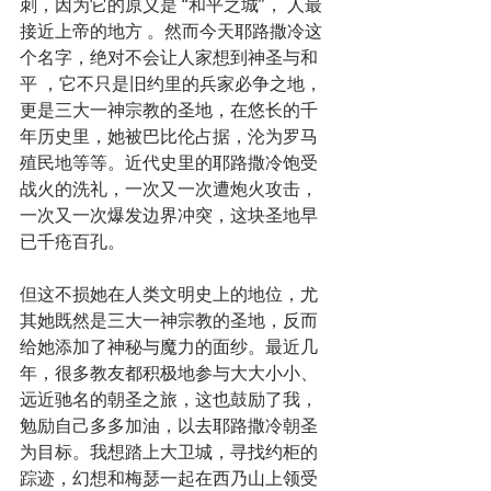
刺，因为它的原义是 “和平之城”， 人最
接近上帝的地方 。然而今天耶路撒冷这
个名字，绝对不会让人家想到神圣与和
平 ，它不只是旧约里的兵家必争之地，
更是三大一神宗教的圣地，在悠长的千
年历史里，她被巴比伦占据，沦为罗马
殖民地等等。近代史里的耶路撒冷饱受
战火的洗礼，一次又一次遭炮火攻击，
一次又一次爆发边界冲突，这块圣地早
已千疮百孔。
但这不损她在人类文明史上的地位，尤
其她既然是三大一神宗教的圣地，反而
给她添加了神秘与魔力的面纱。最近几
年，很多教友都积极地参与大大小小、
远近驰名的朝圣之旅，这也鼓励了我，
勉励自己多多加油，以去耶路撒冷朝圣
为目标。我想踏上大卫城，寻找约柜的
踪迹，幻想和梅瑟一起在西乃山上领受