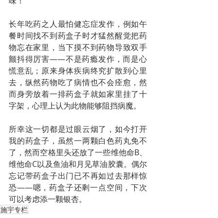
味！
长年吃药之人最怕健忘症发作，例如午
餐时间找不到药盒子时才猛然醒觉把药
物忘在家里，当下摸不到药物导致双手
颤抖得厉害——不是药瘾发作，而是心
慌意乱；原来身体疾病终究扩散到心里
去，纵然药物吃了病情也不会痊愈，然
而身旁放着一排药盒子就如家里挂了十
字架，心理上认为此物能够阻挡病魔。
所幸这一切都是过眼云烟了，如今打开
我的药盒子，虽然一两颗白色药丸免不
了，然而空格里头还放了一些维他命B、
维他命C以及鱼油和月见草油胶囊。偶尔
忘记带药盒子出门已不再如过去那样惊
恐——嗯，药盒子还剩一点空间，下次
可以考虑添一颗银杏。
施宇专栏