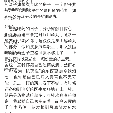
敲开各方宗教之门
药盒子如鳞次节比的房子，一字排开共
上主是我的牧者
有7户，以前这里住的是拥挤的药丸，如
今我的药盒子装的是维他命丸。
大手拉小手
李翰春
回想起吃药的日子，分秒皆触目惊心，
那是必须按三餐定时服用药丸，通常一
跟耶稣讲新闻
餐2颗到6颗不等，这仅仅是类固醇药丸
迷路的羊
的部分，假如皮肤痕痒溃烂，那么狭隘
微微道来
局促的药盒子空格可就不够用了——止
痒的药片以及超出一颗份量的抗生素。
朝圣旅人
曾经一度我怀疑自己吃药成瘾，然而有
施宇专栏
一种名为 “抗药性”的东西更加令我烦
恼，也许是自己已病入膏肓也不无可
能，总之一打的药丸吞下不够，有时候
还必须到诊所给医生狠狠地补上一针。
结果是药物越吃越多，打针次数变得频
密，我感觉自己像空留着一副臭皮囊的
千年木乃伊，从发根到脚底散发药水