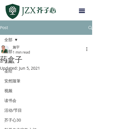
Post
全部
施宇
全部
1 min read
药盒子
方向
Updated:
Jun 5, 2021
圣经
安然隨筆
视频
读书会
活动/节目
芥子心30