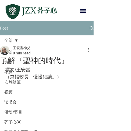
Post
全部
王安当神父
全部
8 min read
了解『聖神的時代』
方向
撰文/王安當
圣经
（篇幅較長，慢慢細讀。）
安然隨筆
视频
读书会
活动/节目
芥子心30