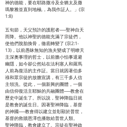
神的德能，要在耶路撒冷及全猶太及撒
瑪黎雅並直到地極,，為我作証人。」(宗
1:8)
五旬節，天父預許的護慰者──聖神自天
而降。他以神聖的德能充滿了宗徒們，
使他們脫胎換骨，徹底轉變了 (宗2:1-
13)，以前愚昧無知的漁夫變成了明瞭天
主深奧事理的哲士，以前膽小怕事退避
幽隱，如今卻公然站在法利塞人和羅馬
人前為復活的主作証。當日就因著伯多
祿和眾宗徒的放膽宣講，有三千多人信
主領洗。從此，一個新興的團體，一個
由信仰復活主耶穌的共融團體──教會在
歷史中誕生了。所以說，聖神降臨日就
是教會的誕生日。因著聖神降臨，基督
的神國──教會得以建立並彰顯於普世，
基督的救贖恩澤也播散給普世人類。
聖神降臨，教會建立了。宗徒在聖神啟