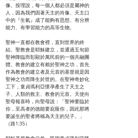
像。按理說，每一個人都必須是屬神的
人，因為我們因著天主的肖像、天主口
中的『生氣』成了能夠有思想、有分辨
能力、有學習能力的高等生物。
聖神一直都在教會裡，直到世界的終
結。聖教會是耶穌建立，並通過五旬節
聖神降臨而彰顯於萬民前的一個共融團
體。教會的建立有賴於聖神之功，首先
作為教會的建立者及元首的基督就是因
聖神之功而降生於世的。在聖神奇妙化
工下，童貞瑪利亞懷孕產生了天主之
子、人類的救主、教會的元首。天使向
聖母報喜時，向聖母說：「聖神要臨於
你，至高者的德能要庇蔭你，因此那將
要誕生的聖者將稱為天主的兒子。」
（路1:35）