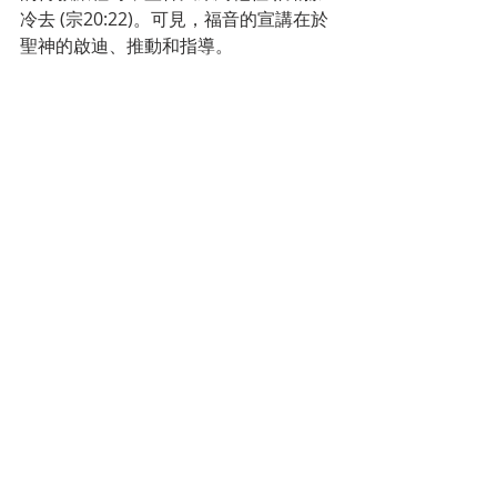
冷去 (宗20:22)。可見，福音的宣講在於
聖神的啟迪、推動和指導。
聖神蒞臨的主要目的就是聖化人類，使
人類獲得基督的新生命，成為新的受造
物，聖神的宮殿，天主的子女。聖神寓
居在教會內就如同教會的靈魂，塑造教
會的每一份子，時刻不停地實行他聖化
之功。每個人之所以能認識信仰基督，
獲得新生命，都是聖神的恩賜。「除非
受聖神感動，沒有一個能說﹕『耶穌是
主』的」(格前12:3) 「人除非由水和聖
神再生，不能進天主的國」(若3:5)。人
借聖神與水的洗禮獲得新的創造，成為
基督生命奧體的一份子。保祿說：「他
救了我們，並不是由於我們本著義德所
立的功勞，而是出於他的憐憫，藉著聖
神所施行的重生和更新的洗禮，救了我