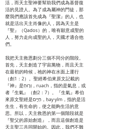
活，而天主聖神要幫助我們成為基督復
活的見證人。為了成為屬神的門徒，那
麼我們應該首先成為『聖潔』的人，也
就是活出天主肖像的人，因為天主是
『聖』（Qados）的，唯有願意成聖的
人，努力走向成聖的人，天國才適合他
們。
我把天主救恩劃分三個不同分的階段。
首先，天主創造了宇宙萬物，而且天主
在最初的時候，祂的神在水面上運行
（創1：2）。聖經希伯來原文記載的
『神』是וְר֣וּחַ，ruach，指的是氣息，或
者『生氣』（創2：7）。『生氣』希伯
來原文聖經是חַיִּ֑ים，ḥay·yîm，指的是活
生生，有生命的，使之能夠生活的意
思。所以，天主救恩的第一個階段就是
『聖父的原始創造』，而且這個創造是
天主聖三共同開始的。因此，我們不難