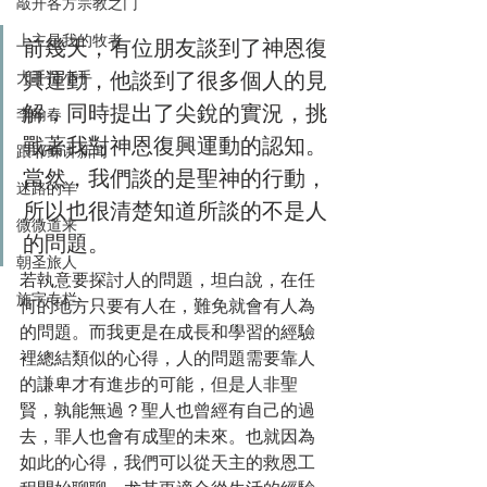
敲开各方宗教之门
上主是我的牧者
前幾天，有位朋友談到了神恩復
興運動，他談到了很多個人的見
大手拉小手
解，同時提出了尖銳的實況，挑
李翰春
戰著我對神恩復興運動的認知。
跟耶稣讲新闻
當然，我們談的是聖神的行動，
迷路的羊
所以也很清楚知道所談的不是人
微微道来
的問題。
朝圣旅人
若執意要探討人的問題，坦白說，在任
施宇专栏
何的地方只要有人在，難免就會有人為
的問題。而我更是在成長和學習的經驗
裡總結類似的心得，人的問題需要靠人
的謙卑才有進步的可能，但是人非聖
賢，孰能無過？聖人也曾經有自己的過
去，罪人也會有成聖的未來。也就因為
如此的心得，我們可以從天主的救恩工