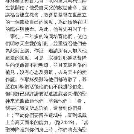
耶穌基督教會元首，既因童貞瑪利亞降
生就開始了他受自天父的救世使命，宣
講福音建立教會，教會是基督在世建立
的一個屬於自己的國度，為延續他在世
的臨在與使命。為此，他首先召叫了十
二宗徒，三年多的時間培育他們，使他
們明瞭天主愛的計劃，並重號召他們去
為此而宣講、作証，邀請所有人加入他
這愛的國度。可是，宗徒對耶穌基督降
生的使命卻不能明瞭，並且充滿世俗的
偏見，沒有心思及勇氣，去為天主的愛
作証。在耶穌受難時他們都逃散了，甚
至在耶穌復活後他們仍不能摒除俗念。
但耶穌已經許諾要派遣護慰者真理的聖
神來光照啟迪他們，堅強他們：「看，
我要把我父所恩許的，遣發到你們身
上；至於你們要留在這城中，直到佩戴
上自高天而來的能力」 (路24:49)，「當
聖神降臨到你們身上時，你們將充滿聖