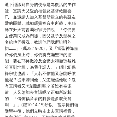
迪下認識到自身的使命是為復活的主作
証，宣講天父愛的福音及基督救贖喜
訊，並邀請人加入基督所建立的共融友
愛的團體。誠如瑪竇福音中所載，主耶
穌在升天前曾囑咐宗徒們說：「你們要
去使萬民成為門徒，因父及子及聖神之
名給他們授洗，教訓他們我所吩咐的一
切.......」 (瑪28:19-20)，又「當聖神降臨
於你們身上時，你們將充滿聖神的德
能，要在耶路撒冷及全猶太和撒瑪黎雅
並直到地極，為我作証人。」(宗1:8)保
祿宗徒也說：「人若不信他又怎能呼號
他呢？從未聽到他，又怎能信他呢？沒
有宣講者又怎能聽到呢？若沒有奉派
遣，人又怎能去宣講呢？正如所記載
的：『傳佈福音者的腳步是多麼美麗
啊！』」(羅10:14-15)所以，當宗徒們領
受聖神後，他們立時走出去宣講福音，