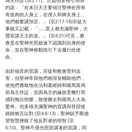
為主作証 (宗2:11)。正如伯多祿引用舊
約說﹕「在末日天主要傾注聖神在所有
有血肉的人身上，在僕人和婢女身上，
他們都要講預言。」 (宗2:17-18)宗徒大
事錄又記載：「......眾人都充滿聖神，大
聲宣講天主的道。」 (宗4:31)可見，教
會是在聖神光照啟迪下認識到自身的使
命，並在聖神推動指引下去履行此使
命。
由於福音的宣講，宗徒和教會受到迫
害，但聖神常與他們相偕並輔助他們，
使他們勇敢地在法利塞經師和羅馬當局
前為主作証，並因為主的緣故受鞭打而
感到無比快樂，致使猶太和羅馬人大為
驚奇。伯多祿充滿聖神的宣講與答辯使
經師無言以對 (宗4:8-13)；聖神賦予斯德
望智慧挫敗了他反對者的明智 (宗
6:10)。聖神不僅光照宣講者的宣講，同