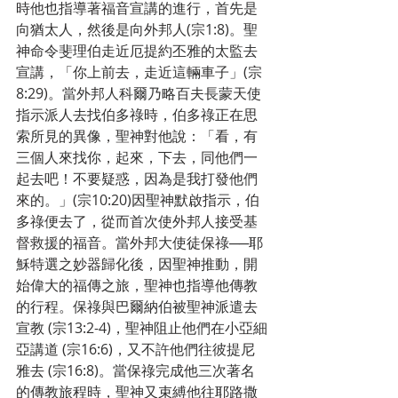
時他也指導著福音宣講的進行，首先是
向猶太人，然後是向外邦人(宗1:8)。聖
神命令斐理伯走近厄提約丕雅的太監去
宣講，「你上前去，走近這輛車子」(宗
8:29)。當外邦人科爾乃略百夫長蒙天使
指示派人去找伯多祿時，伯多祿正在思
索所見的異像，聖神對他說：「看，有
三個人來找你，起來，下去，同他們一
起去吧！不要疑惑，因為是我打發他們
來的。」(宗10:20)因聖神默啟指示，伯
多祿便去了，從而首次使外邦人接受基
督救援的福音。當外邦大使徒保祿──耶
穌特選之妙器歸化後，因聖神推動，開
始偉大的福傳之旅，聖神也指導他傳教
的行程。保祿與巴爾納伯被聖神派遣去
宣教 (宗13:2-4)，聖神阻止他們在小亞細
亞講道 (宗16:6)，又不許他們往彼提尼
雅去 (宗16:8)。當保祿完成他三次著名
的傳教旅程時，聖神又束縛他往耶路撒