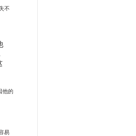
失不
他
，
这
因他的
容易