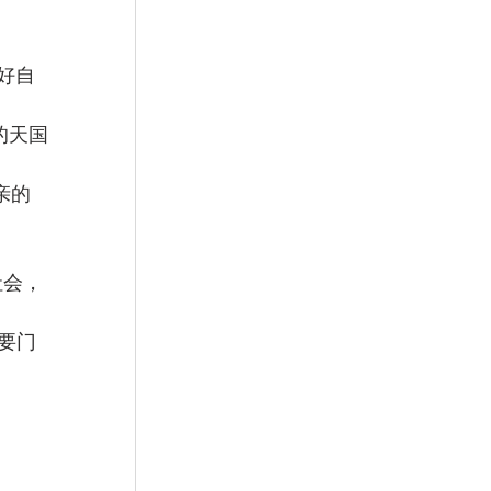
好自
的天国
亲的
社会，
要门
 