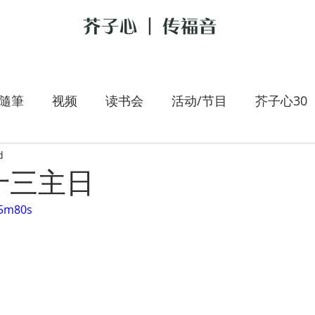
芥子心 | 传福音
隨筆
视频
读书会
活动/节目
芥子心30
d
是我的牧者
大手拉小手
李翰春
跟耶稣讲新
十三主日
j5m80s
朝圣旅人
施宇专栏