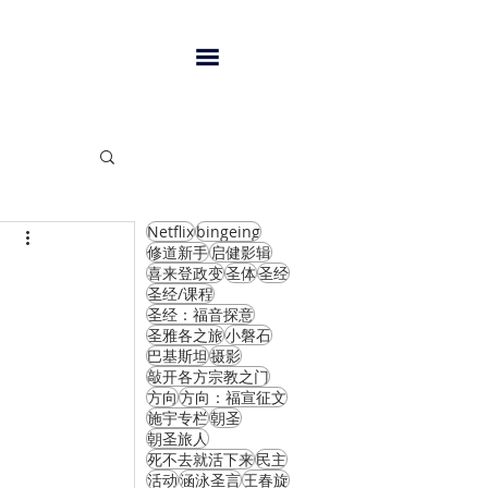
Netflix
bingeing
闻
修道新手
启健影辑
喜来登政变
圣体
圣经
圣经/课程
圣经：福音探意
圣雅各之旅
小磐石
巴基斯坦
摄影
敲开各方宗教之门
方向
方向：福宣征文
施宇专栏
朝圣
朝圣旅人
死不去就活下来
民主
活动
涵泳圣言
王春旋