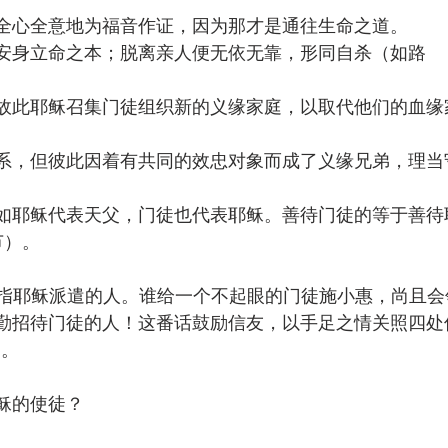
全心全意地为福音作证，因为那才是通往生命之道。
安身立命之本；脱离亲人便无依无靠，形同自杀（如路 
故此耶稣召集门徒组织新的义缘家庭，以取代他们的血缘
系，但彼此因着有共同的效忠对象而成了义缘兄弟，理当
如耶稣代表天父，门徒也代表耶稣。善待门徒的等于善待
节）。
，是指耶稣派遣的人。谁给一个不起眼的门徒施小惠，尚且会
勤招待门徒的人！这番话鼓励信友，以手足之情关照四处
）。
稣的使徒？