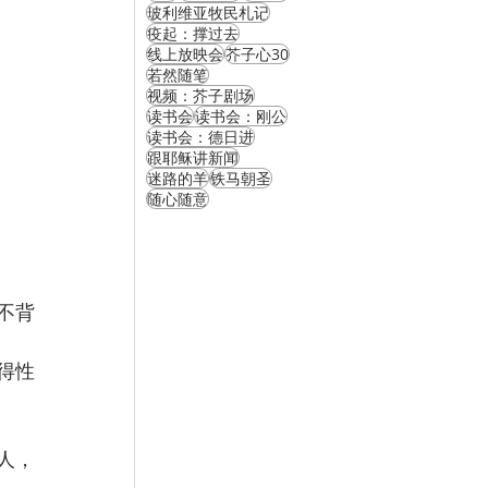
玻利维亚牧民札记
疫起：撑过去
线上放映会
芥子心30
若然随笔
视频：芥子剧场
读书会
读书会：刚公
读书会：德日进
跟耶稣讲新闻
迷路的羊
铁马朝圣
随心随意
不背
得性
人，