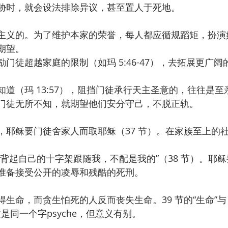
胁时，就会设法排除异议，甚至置人于死地。
主义的。为了维护本家的荣誉，每人都应循规蹈矩，扮演
期望。
门徒超越家庭的限制（如玛 5:46-47），去拓展更广阔
道（玛 13:57），阻挡门徒承行天主圣意的，往往是至
门徒无所不知，就期望他们安分守己，不脱正轨。
，耶稣要门徒舍家人而取耶稣（37 节）。在家族至上的
背起自己的十字架跟随我，不配是我的”（38 节）。耶稣
准备接受公开的凌辱和残酷的死刑。
生命，而贪生怕死的人反而丧失生命。39 节的“生命”与
腊文是同一个字psyche，但意义有别。