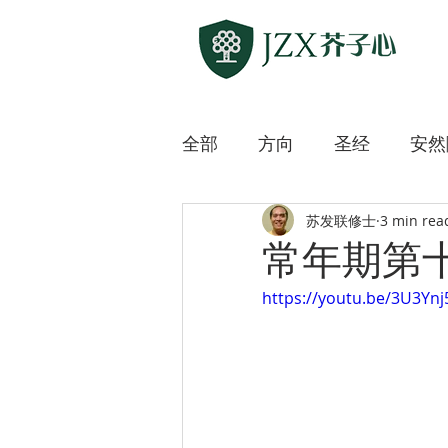
全部
方向
圣经
安然
苏发联修士
3 min rea
敲开各方宗教之门
上主
常年期第
https://youtu.be/3U3Yn
迷路的羊
微微道来