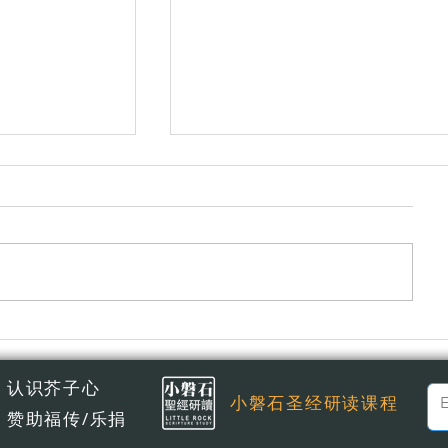
常年期第十七主日
认识芥子心
小磐石圣经研读课程
赞助福传/乐捐