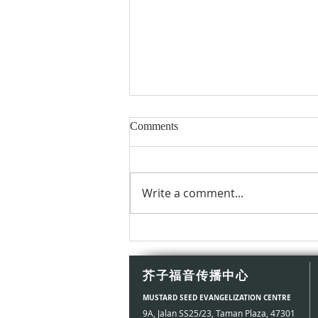
Comments
Write a comment...
常年期第十八主日
芥子福音传播中心
MUSTARD SEED EVANGELIZATION CENTRE
9A, Jalan SS25/23, Taman Plaza, 47301