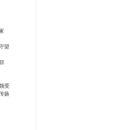
家
守望
耶
领受
传扬