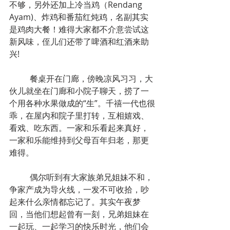
不够，另外还加上冷当鸡（Rendang 
Ayam)、炸鸡和番茄红炖鸡，名副其实
是鸡肉大餐！难得大家都不介意尝试这
新风味，侄儿们还带了啤酒和红酒来助
兴!
 	餐桌开在门廊，傍晚凉风习习，大
伙儿就坐在门廊和小院子聊天，捞了一
个用各种水果做成的“生”。千禧一代也很
乖，在屋内和院子里打转，互相嬉戏、
看戏、吃东西。一家和乐看起来真好，
一家和乐能维持到父母百年归老，那更
难得。
	偶尔听到有大家族弟兄姐妹不和，
争家产成为导火线，一发不可收拾，吵
起来什么亲情都忘记了。其实午夜梦
回，当他们想起曾有一刻，兄弟姐妹在
一起玩、一起学习的快乐时光，他们会