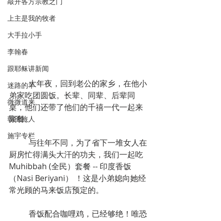
敲开各方宗教之门
上主是我的牧者
大手拉小手
李翰春
跟耶稣讲新闻
	大年夜，回到老公的家乡，在他小
迷路的羊
弟家吃团圆饭。长辈、同辈、后辈同
微微道来
桌，他们还带了他们的千禧一代一起来
聚餐。
朝圣旅人
施宇专栏
	与往年不同，为了省下一堆女人在
厨房忙得满头大汗的功夫，我们一起吃
Muhibbah (全民）套餐 -- 印度香饭 
（Nasi Beriyani） ！这是小弟媳向她经
常光顾的马来饭店预定的。
	香饭配合咖哩鸡，已经够绝！唯恐