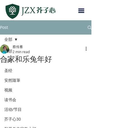
Post
全部
蔡传雁
全部
2 min read
合家和乐兔年好
方向
圣经
安然隨筆
视频
读书会
活动/节目
芥子心30