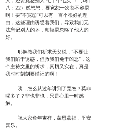
人，还要宽恕别人“七十个七次”！（玛十
八：22）试想想，要宽恕一次都不容易
啊！要“不宽恕”可以有一百个很好的理
由，这些理由诱惑着我们，导致我们无
法忘记别人的坏，却轻易忽略了他人的
好。
	耶稣教我们祈求天父说，“不要让
我们陷于诱惑，但救我们免于凶恶”，这
个主祷文里的祈求，真切又实在，真是
我时时刻刻要谨记的啊！
	咦，怎么从过年讲到了宽恕？莫非
喝多了？非也非也，只是心里一时感
触。
	祝大家兔年吉祥，蒙恩蒙福，平安
喜乐。