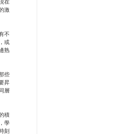
現在
的激
有不
，或
邊熟
那些
要昇
同層
的積
，學
時刻