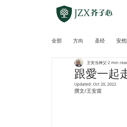
全部
方向
圣经
安然
王安当神父
2 min rea
敲开各方宗教之门
上主
跟愛一起
Updated:
Oct 20, 2022
迷路的羊
微微道来
撰文/王安當