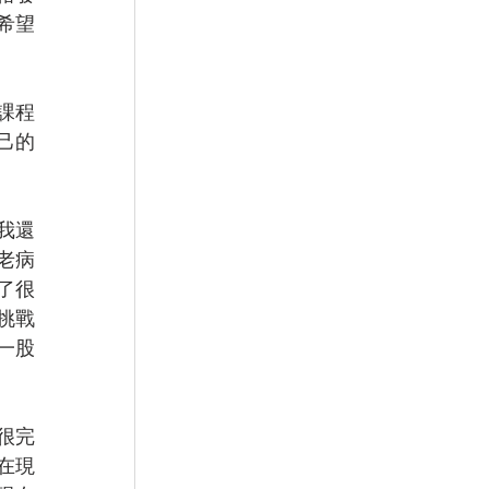
希望
課程
己的
我還
老病
了很
挑戰
一股
很完
在現