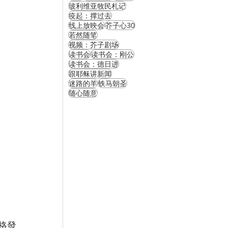
玻利维亚牧民札记
疫起：撑过去
线上放映会
芥子心30
若然随笔
视频：芥子剧场
读书会
读书会：刚公
读书会：德日进
跟耶稣讲新闻
迷路的羊
铁马朝圣
随心随意
格發