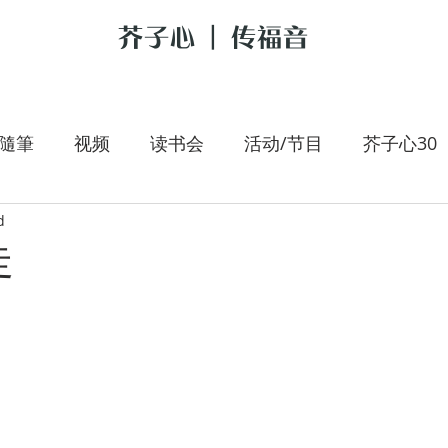
芥子心 | 传福音
隨筆
视频
读书会
活动/节目
芥子心30
d
是我的牧者
大手拉小手
李翰春
跟耶稣讲新
走
朝圣旅人
施宇专栏