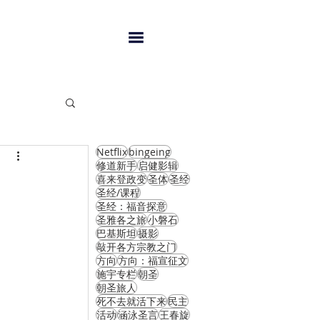
Netflix
bingeing
闻
修道新手
启健影辑
喜来登政变
圣体
圣经
圣经/课程
圣经：福音探意
圣雅各之旅
小磐石
巴基斯坦
摄影
敲开各方宗教之门
方向
方向：福宣征文
施宇专栏
朝圣
朝圣旅人
死不去就活下来
民主
活动
涵泳圣言
王春旋