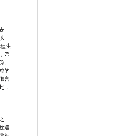
表
以
各種生
，帶
係。
裕的
傷害
此，
之
脫這
穢神