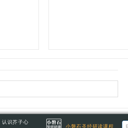
悔改不是讓你覺得糟，而是讓你
认识芥子心
小磐石圣经研读课程