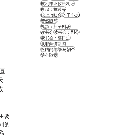
玻利维亚牧民札记
疫起：撑过去
线上放映会
芥子心30
若然随笔
视频：芥子剧场
读书会
读书会：刚公
读书会：德日进
跟耶稣讲新闻
迷路的羊
铁马朝圣
随心随意
這
朱
教
。
主要
間的
為