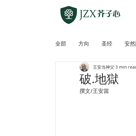
全部
方向
圣经
安然
王安当神父
3 min rea
敲开各方宗教之门
上主
破.地獄
撰文/王安當
迷路的羊
微微道来