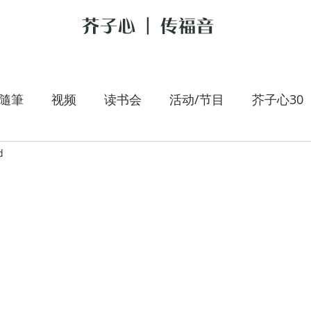
芥子心 | 传福音
隨筆
视频
读书会
活动/节目
芥子心30
d
是我的牧者
大手拉小手
李翰春
跟耶稣讲新
朝圣旅人
施宇专栏