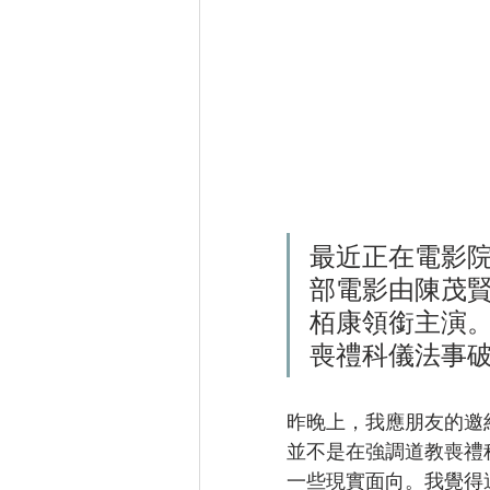
最近正在電影院
部電影由陳茂
栢康領銜主演
喪禮科儀法事
昨晚上，我應朋友的邀
並不是在強調道教喪禮
一些現實面向。我覺得