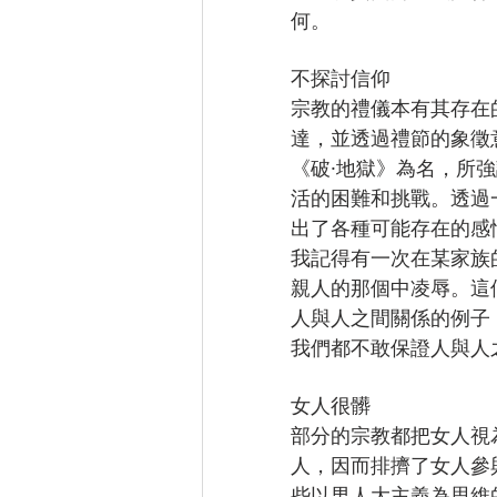
何。
不探討信仰
宗教的禮儀本有其存在
達，並透過禮節的象徵
《破·地獄》為名，所
活的困難和挑戰。透過
出了各種可能存在的感
我記得有一次在某家族
親人的那個中凌辱。這
人與人之間關係的例子
我們都不敢保證人與人
女人很髒
部分的宗教都把女人視
人，因而排擠了女人參
些以男人大主義為思維