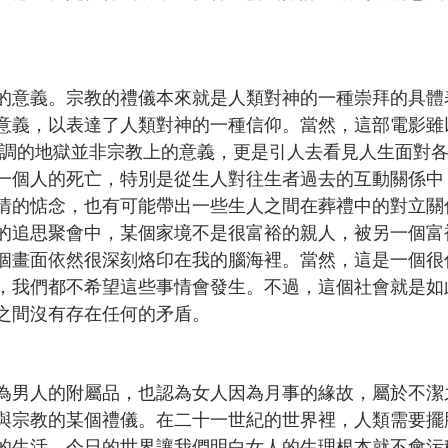
的意義。宗教的禮儀本來就是人類對神的一種崇拜的具體
意義，以表達了人類對神的一種信仰。當然，這部電影雖
強調的地獄並非宗教上的意義，更是引人去看見人生面對
一個人的死亡，特別是從生人對往生者過去的互動關係中
情的惦念，也有可能帶出一些生人之間在葬禮中的對立關
的追思聚會中，某個家境不是很富裕的親人，被另一個富
個畫面依然很深刻烙印在我的腦海裡。當然，這是一個很
，我們都不希望這些事情會發生。不過，這個社會就是如
之間沒有存在任何的矛盾。
為男人的附屬品，也認為女人因為月事的緣故，屬於不潔
與宗教的某個禮儀。在二十一世紀的世界裡，人類需要擺
的生活。今日的世界讓我們明白女人的生理根本就不會污