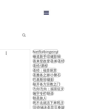
Netflix
bingeing
闻
修道新手
启健影辑
喜来登政变
圣体
圣经
圣经/课程
圣经：福音探意
圣雅各之旅
小磐石
巴基斯坦
摄影
敲开各方宗教之门
方向
方向：福宣征文
施宇专栏
朝圣
朝圣旅人
死不去就活下来
民主
活动
涵泳圣言
王春旋