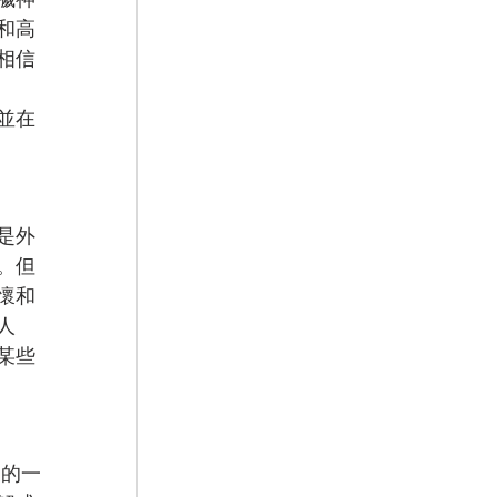
和高
相信
並在
是外
。但
懷和
人
某些
懷的一