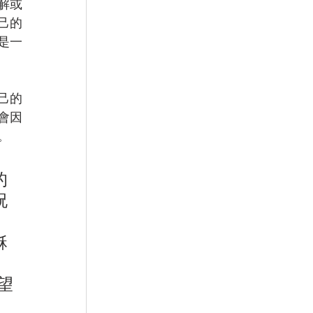
解或
己的
是一
己的
會因
。
的
祝
穌
望