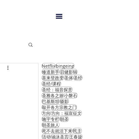
Netflix
bingeing
闻
修道新手
启健影辑
喜来登政变
圣体
圣经
圣经/课程
圣经：福音探意
圣雅各之旅
小磐石
巴基斯坦
摄影
敲开各方宗教之门
方向
方向：福宣征文
施宇专栏
朝圣
朝圣旅人
死不去就活下来
民主
活动
涵泳圣言
王春旋