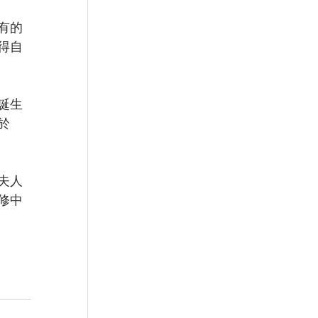
有的
得自
誕生
於
夫人
修中