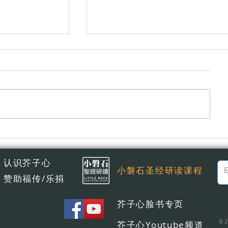
悔改不是讓你覺得糟，而是讓你
认识芥子心
小磐石圣经研读课程
赞助福传/乐捐
芥子心脸书专页
© 2
芥子心Youtube频道