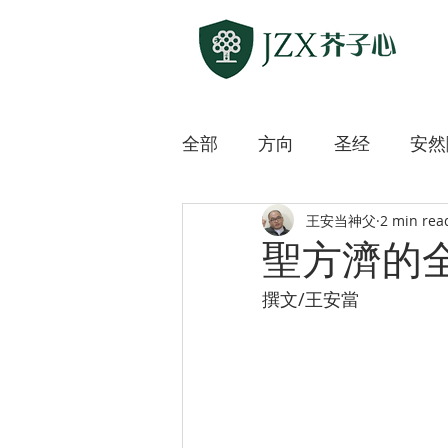
全部
方向
圣经
安然
王安当神父
2 min rea
敲开各方宗教之门
上主
聖方濟的
撰文/王安當
迷路的羊
微微道来