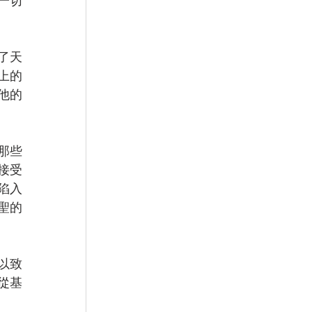
一切
了天
上的
他的
那些
接受
陷入
聖的
以致
從基