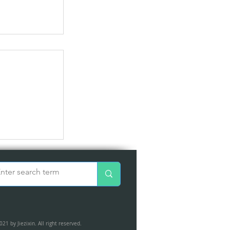
重新開始
021 by Jiezixin. All right reserved.