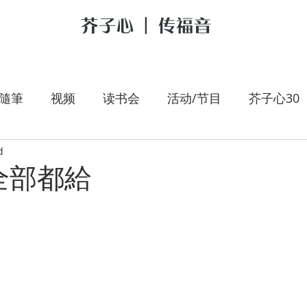
芥子心 | 传福音
隨筆
视频
读书会
活动/节目
芥子心30
d
是我的牧者
大手拉小手
李翰春
跟耶稣讲新
全部都給
朝圣旅人
施宇专栏