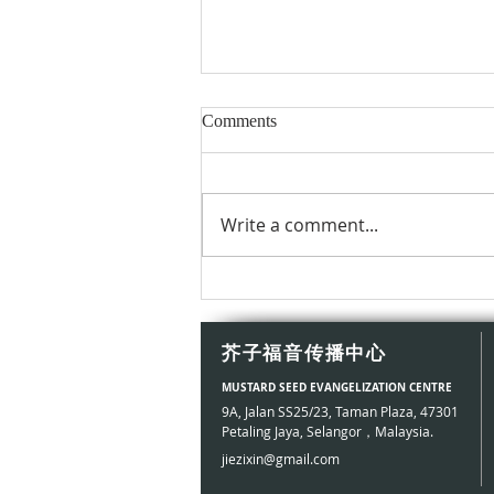
Comments
Write a comment...
天主，也走過逃亡的路
芥子福音传播中心
MUSTARD SEED EVANGELIZATION CENTRE
9A, Jalan SS25/23, Taman Plaza, 47301
Petaling Jaya, Selangor，​Malaysia.
jiezixin@gmail.com