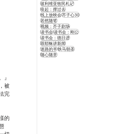
玻利维亚牧民札记
疫起：撑过去
线上放映会
芥子心30
若然随笔
视频：芥子剧场
读书会
读书会：刚公
读书会：德日进
跟耶稣讲新闻
迷路的羊
铁马朝圣
随心随意
。』
，被
法完
樣的
態