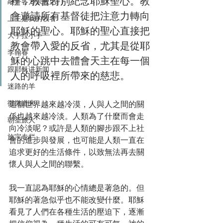
裡，教會特別紀念耶穌聖心。教
敲开各方宗教之门
會邀請所有基督徒把注意力轉向
上主是我的牧者
耶穌的聖心。耶穌的聖心直接把
大手拉小手
教會帶入愛的反省，尤其是從耶
李翰春
穌的心跳中去體會天主在每一個
跟耶稣讲新闻
人的呼吸裡所帶來的慈悲。
迷路的羊
微微道来
這個世界越來越冷漠，人與人之間的關
係也越來越冷淡。人類為了什麼而會走
朝圣旅人
向冷淡呢？或許是人類的腳步跟不上社
施宇专栏
會的進步與發展，也可能是人類一直在
追求更好的生活條件，以致無法再去關
懷人與人之間的聯繫。
我一直認為耶穌的心情總是著急的。但
耶穌的著急似乎也不能改變什麼。耶穌
看見了人們在各種生活的壓迫下，逐漸