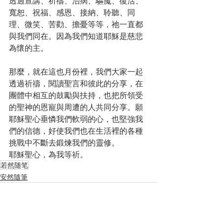
透過宣講、祈禱、治病、驅魔、復活、
寬恕、祝福、感恩、接納、聆聽、同
理、微笑、苦勸、擔憂等等，祂一直都
與我們同在。因為我們知道耶穌是慈悲
為懷的主。
那麼，就在這也月份裡，我們大家一起
透過祈禱，閱讀聖言和彼此的分享，在
團體中相互的鼓勵與扶持，也把所領受
的聖神的恩寵與周遭的人共同分享。願
耶穌聖心垂憐我們軟弱的心，也堅強我
們的信德，好使我們也在生活裡的各種
挑戰中不斷去鍛煉我們的靈修。
耶穌聖心，為我等祈。
若然随笔
安然隨筆