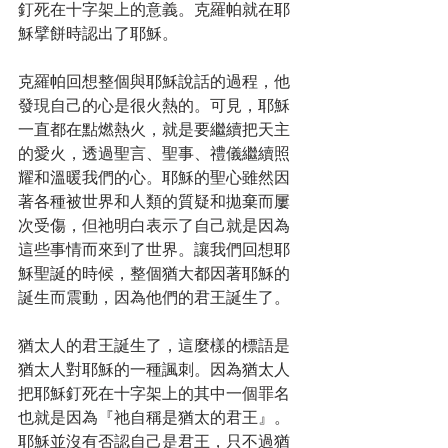
釘死在十字架上的意義。克羅帕就在耶
穌擘餅時認出了耶穌。
克羅帕回想整個與耶穌說話的過程，他
發現自己的心是很火熱的。可見，耶穌
一直都在點燃熱火，就是要繼續把天主
的愛火，透過聖言、聖事、禮儀繼續照
耀和溫暖我們的心。耶穌的聖心雖然因
著各種被世界和人類的質疑和拋棄而屢
次受傷，但祂明白表示了自己就是因為
這些事情而來到了世界。讓我們回想耶
穌聖誕的時候，整個猶大都因著耶穌的
誕生而震動，因為他們的君王誕生了。
猶太人的君王誕生了，這麼樣的標語是
猶太人對耶穌的一種諷刺。因為猶太人
把耶穌釘死在十字架上的其中一個罪名
也就是因為『祂自稱是猶太的君王』。
耶穌並沒有否認自己是君王，只不過猶