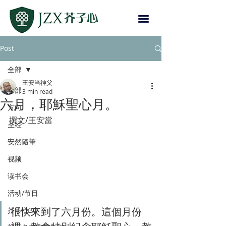
Post
全部
王安当神父
全部
3 min read
六月，耶穌聖心月。
方向
撰文/王安當
圣经
安然隨筆
视频
读书会
活动/节目
很快來到了六月份。這個月份
芥子心30