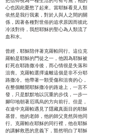
把信仰視為一種生活的可有可無，祂的
心也因此憂愁了起來。當耶穌看見人類
依然是我行我素，對於人與人之間的關
係，因著各種對世俗的追求原因而彼此
冷淡對待，我想耶穌的聖心為人類流了
血和水。
曾經，耶穌陪伴著克羅帕同行。這位克
羅帕是耶穌的門徒之一，他因為耶穌被
釘死在耶路撒冷後，而心情很是失落和
沮喪。克羅帕選擇遠離這個是非不分耶
路撒冷。他帶著一顆受傷和沮喪的心，
在整個離開耶穌撒冷的路途上，一言不
發，只是默默地以沉重的步伐，一步一
腳印地朝著厄瑪烏的方向前行。但是，
在途中克羅帕遇見了隱藏真面目的耶穌
基督。他的老師，他的師父竟然與他同
行。克羅帕在耶穌的同行裡，他在耶穌
的講解救恩的意義下，豁然明白了耶穌