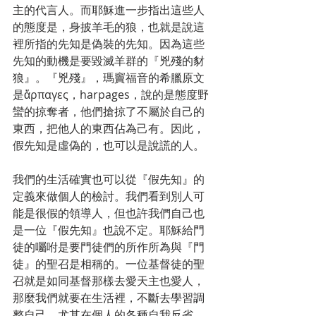
主的代言人。而耶穌進一步指出這些人
的態度是，身披羊毛的狼，也就是說這
裡所指的先知是偽裝的先知。因為這些
先知的動機是要毀滅羊群的『兇殘的豺
狼』。『兇殘』，瑪竇福音的希臘原文
是ἅρπαγες，harpages，說的是態度野
蠻的掠奪者，他們搶掠了不屬於自己的
東西，把他人的東西佔為己有。因此，
假先知是虛偽的，也可以是說謊的人。
我們的生活確實也可以從『假先知』的
定義來做個人的檢討。我們看到別人可
能是很假的領導人，但也許我們自己也
是一位『假先知』也說不定。耶穌給門
徒的囑咐是要門徒們的所作所為與『門
徒』的聖召是相稱的。一位基督徒的聖
召就是如同基督那樣去愛天主也愛人，
那麼我們就要在生活裡，不斷去學習調
整自己，尤其在個人的各種自我反省