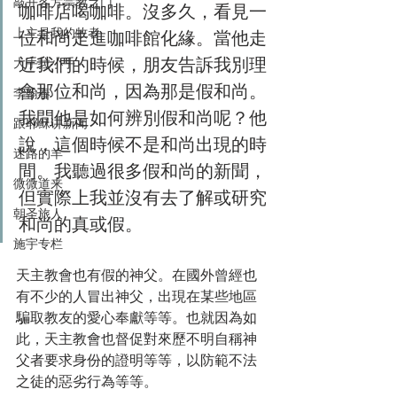
敲开各方宗教之门
咖啡店喝咖啡。沒多久，看見一
上主是我的牧者
位和尚走進咖啡館化緣。當他走
近我們的時候，朋友告訴我別理
大手拉小手
會那位和尚，因為那是假和尚。
李翰春
我問他是如何辨別假和尚呢？他
跟耶稣讲新闻
說，這個時候不是和尚出現的時
迷路的羊
間。我聽過很多假和尚的新聞，
微微道来
但實際上我並沒有去了解或研究
朝圣旅人
和尚的真或假。
施宇专栏
天主教會也有假的神父。在國外曾經也
有不少的人冒出神父，出現在某些地區
騙取教友的愛心奉獻等等。也就因為如
此，天主教會也督促對來歷不明自稱神
父者要求身份的證明等等，以防範不法
之徒的惡劣行為等等。