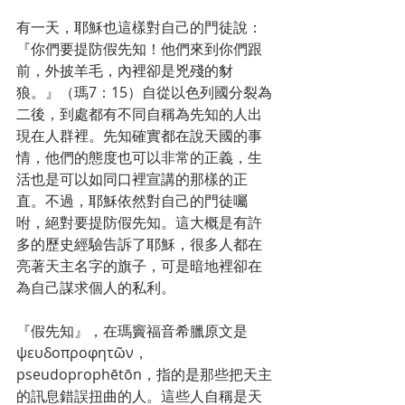
有一天，耶穌也這樣對自己的門徒說：
『你們要提防假先知！他們來到你們跟
前，外披羊毛，內裡卻是兇殘的豺
狼。』（瑪7：15）自從以色列國分裂為
二後，到處都有不同自稱為先知的人出
現在人群裡。先知確實都在說天國的事
情，他們的態度也可以非常的正義，生
活也是可以如同口裡宣講的那樣的正
直。不過，耶穌依然對自己的門徒囑
咐，絕對要提防假先知。這大概是有許
多的歷史經驗告訴了耶穌，很多人都在
亮著天主名字的旗子，可是暗地裡卻在
為自己謀求個人的私利。
『假先知』，在瑪竇福音希臘原文是
ψευδοπροφητῶν，
pseudoprophētōn，指的是那些把天主
的訊息錯誤扭曲的人。這些人自稱是天