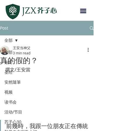
Post
全部
王安当神父
全部
3 min read
真的假的？
方向
撰文/王安當
圣经
安然隨筆
视频
读书会
活动/节目
芥子心30
前幾時，我跟一位朋友正在傳統