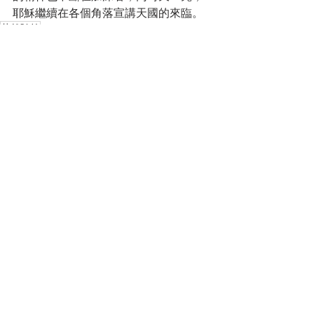
耶穌繼續在各個角落宣講天國的來臨。
若然随笔
安然隨筆
Recent Posts
See All