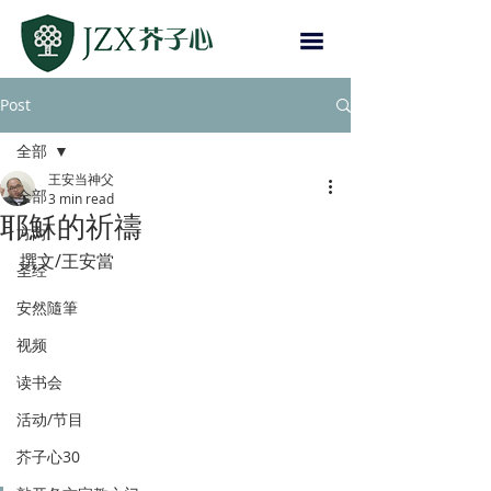
Post
全部
王安当神父
全部
3 min read
耶穌的祈禱
方向
撰文/王安當
圣经
安然隨筆
视频
读书会
活动/节目
芥子心30