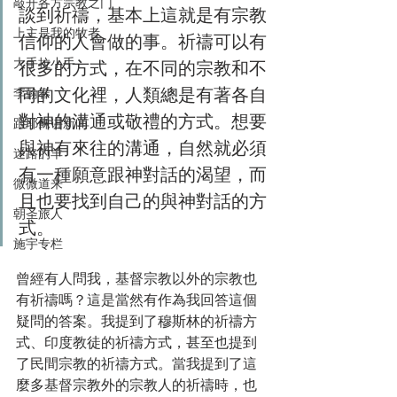
敲开各方宗教之门
談到祈禱，基本上這就是有宗教
上主是我的牧者
信仰的人會做的事。祈禱可以有
大手拉小手
很多的方式，在不同的宗教和不
同的文化裡，人類總是有著各自
李翰春
對神的溝通或敬禮的方式。想要
跟耶稣讲新闻
與神有來往的溝通，自然就必須
迷路的羊
有一種願意跟神對話的渴望，而
微微道来
且也要找到自己的與神對話的方
朝圣旅人
式。
施宇专栏
曾經有人問我，基督宗教以外的宗教也
有祈禱嗎？這是當然有作為我回答這個
疑問的答案。我提到了穆斯林的祈禱方
式、印度教徒的祈禱方式，甚至也提到
了民間宗教的祈禱方式。當我提到了這
麼多基督宗教外的宗教人的祈禱時，也