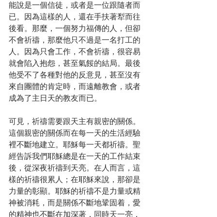
能說是一個信徒，或者是一位跟隨者而
已。因為這樣的人，還在手扶著犁而往
後看。那麼，一個努力福傳的人，但卻
不會祈禱，那麼他只不過是一名打工的
人。因為只會工作，不會祈禱，很容易
就會陷入抱怨，甚至氣餒的結局。最後
他受不了各種對他的反意見，甚至沒有
來自團體的肯定時，而遠離教會，或者
成為了主日天的教友而已。
可見，祈禱需要跟天主有親密的關係。
這個親密的關係而在每一天的生活經驗
裡不斷地建立。耶穌每一天都祈禱。聖
經告訴我們耶穌總是在一天的工作結束
後，從深夜祈禱到天亮。在人而言，這
樣的祈禱很累人；在耶穌來說，那卻是
力量的彰顯。耶穌的祈禱不是力量或精
神被消耗，而是關係不斷地鞏固着，愛
的精神也不斷在加深著，同時天一亮，