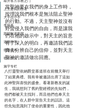
敲开各方宗教之门
當聖神要在我們的身上工作時，
上主是我的牧者
按理說我們根本是無法阻止聖神
大手拉小手
的行動。不過，天主聖神並沒有
李翰春
野蠻侵入我們的自由，而是讓我
跟耶稣讲新闻
們在祂的啟示中，對天主的旨意
迷路的羊
有了深入的明白，再邀請我們認
真去分辨自己的信仰，並對天主
微微道来
聖神的邀請做出回應。
朝圣旅人
施宇专栏
八打靈聖依納爵堂慕道班在前幾天舉行
了結業典禮。我有幸被邀請出席了這如
此神聖與喜悅的盛會。看著新教友的誕
生，我就想到了舊約聖經裡的先知們，
他們都被天主找到，而且他們也奉天主
的名字，在人群中宣告天主的話語。這
些先知意識到了使命的重要性，因此他