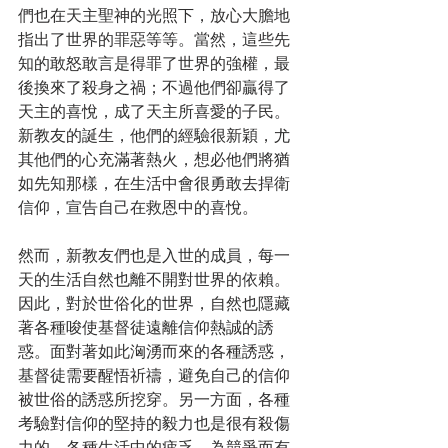
們也在天主聖神的光照下，放心大膽地
指出了世界的罪惡等等。當然，這些先
知的敢怒敢言是得罪了世界的強權，最
後換來了殺身之禍；不過他們卻贏得了
天主的喜悅，成了天主所喜愛的子民。
新教友的誕生，他們的經驗很新穎，尤
其他們的心充滿著熱火，想必他們將猶
如先知那樣，在生活中會很勇敢去捍衛
信仰，宣告自己在救恩中的喜悅。
然而，新教友們也是入世的成員，每一
天的生活自然也離不開對世界的依賴。
因此，對於世俗化的世界，自然也隱藏
著各種唆使基督徒遠離信仰熱誠的誘
惑。面對著如此洶湧而來的各種誘惑，
基督徒需要醒悟祈禱，避免自己的信仰
被世俗的誘惑所挖穿。另一方面，各種
考驗對信仰的堅持的毅力也是很有殺傷
力的。各種生活中的疲乏，為競爭而有