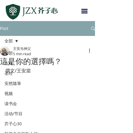
Post
全部
王安当神父
全部
5 min read
這是你的選擇嗎？
方向
撰文/王安當
圣经
安然隨筆
视频
读书会
活动/节目
芥子心30