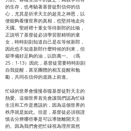
的生存，也考驗著基督徒對信仰的信
心，尤其是祈求天主的超見之神恩，以
便能夠看懂世界的真相，也堅持地走向
天國。聖經裡十童女等待新郎的比喻，
正說明了基督徒必須學習那精明的童
女，時時刻刻知道自己是在等候新郎，
因此也不知道新郎什麼時候的到來，但
卻準備好足夠的油，以防萬一。（瑪
25：1-13）因此，基督徒需要時時刻刻
自我提醒，甚至團體的相互提醒和勉
勵，共同在信仰的道路上前進。
忙碌的世界會慢慢吞噬基督徒對天主的
熱愛。這個世界首先會讓我們認為忙碌
生活和工作是應該的，因為這個世界的
秩序就是如此。但是，基督徒必須很謹
慎去分辨哪些事是可以導致離開天主
的。因為我們會把忙碌視為理所當然