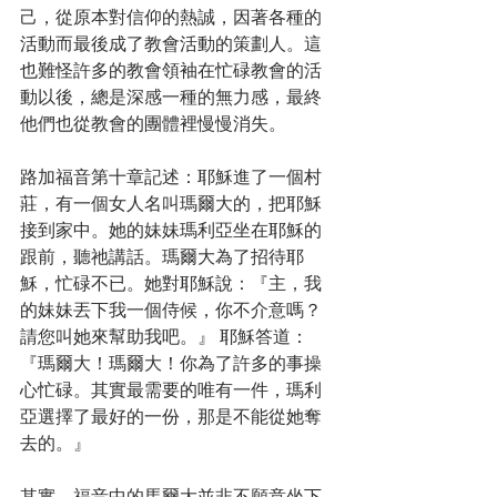
己，從原本對信仰的熱誠，因著各種的
活動而最後成了教會活動的策劃人。這
也難怪許多的教會領袖在忙碌教會的活
動以後，總是深感一種的無力感，最終
他們也從教會的團體裡慢慢消失。
路加福音第十章記述：耶穌進了一個村
莊，有一個女人名叫瑪爾大的，把耶穌
接到家中。她的妹妹瑪利亞坐在耶穌的
跟前，聽祂講話。瑪爾大為了招待耶
穌，忙碌不已。她對耶穌說：『主，我
的妹妹丟下我一個侍候，你不介意嗎？
請您叫她來幫助我吧。』 耶穌答道：
『瑪爾大！瑪爾大！你為了許多的事操
心忙碌。其實最需要的唯有一件，瑪利
亞選擇了最好的一份，那是不能從她奪
去的。』
其實，福音中的馬爾大並非不願意坐下