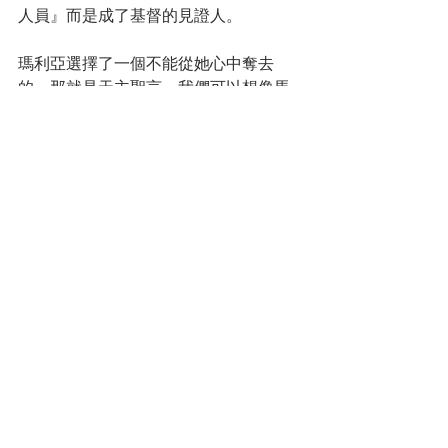
人員』而是成了基督的見證人。
瑪利亞選擇了一個不能從她心中奪去
的，那就是天主聖言。我們可以想像馬
爾大也聽明白了耶穌所講的話，於是馬
爾大也坐在瑪利亞的身旁，一起聆聽耶
穌說話。這是一個很震撼人心的畫面，
因為耶穌確實不是來順著世俗的習慣去
生活的，而是來向世界首要給予救恩的
訊息。至於耶穌後來會跟瑪利亞和馬爾
大一起吃飯嗎？我想還是會的，而且也
很有可能耶穌也跟著這兩姐妹一起做
飯，一起洗碗，也可能飯後繼續坐下來
喝茶聊天呢！
所以，瑪利亞和馬爾大最終都做出了選
擇，而耶穌也提醒了最好的選擇方式。
那麼，我們的選擇呢？我們在教會生活
裡是如何做選擇的呢？