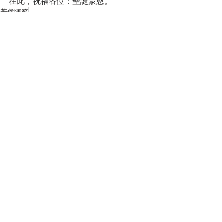
在此，祝福各位：聖誕蒙恩。
若然随笔
安然隨筆
Recent Posts
See All