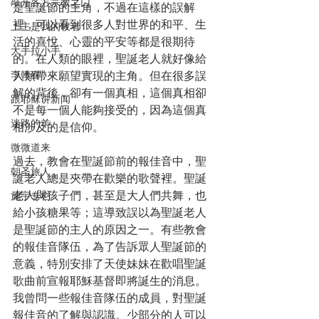
敲开各方宗教之门
是聖誕節的主角，不過在這樣的誤解
裡，可以看到很多人對世界的和平、生
上主是我的牧者
活的喜悅、心靈的平安等都是很期待
大手拉小手
的。在人類的眼裡，聖誕老人就好像給
李翰春
人類帶來願望實現的主角。但在很多誤
解的背後，卻有一個真相，這個真相卻
跟耶稣讲新闻
不是每一個人能夠接受的，因為這個真
迷路的羊
相涉及的是信仰。
微微道来
過去，教會在聖誕節前的報佳音中，聖
朝圣旅人
誕老人總是夾帶在歡樂的歌聲裡。聖誕
老人與孩子們，甚至是大人們共舞，也
施宇专栏
給小孩糖果等；這導致誤以為聖誕老人
是聖誕節的主人的原因之一。有些教會
的報佳音隊伍，為了告訴眾人聖誕節的
意義，特別安排了天使妹妹在歡唱聖誕
歌曲前宣報耶穌基督即將誕生的消息。
我曾問一些報佳音隊伍的成員，對聖誕
報佳音的了解與認識。少部分的人可以