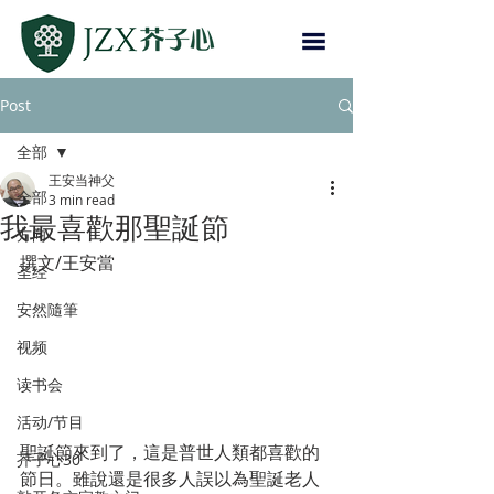
Post
全部
王安当神父
全部
3 min read
我最喜歡那聖誕節
方向
撰文/王安當
圣经
安然隨筆
视频
读书会
活动/节目
聖誕節來到了，這是普世人類都喜歡的
芥子心30
節日。雖說還是很多人誤以為聖誕老人