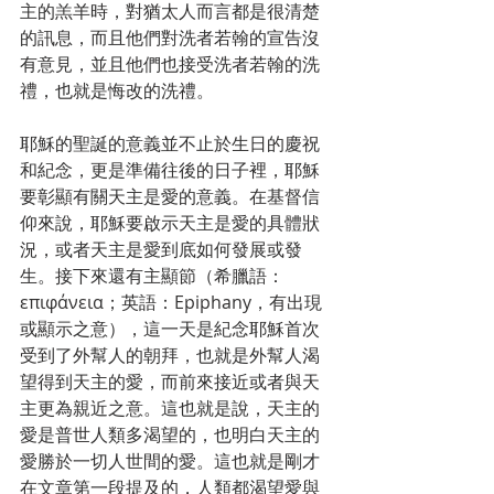
主的羔羊時，對猶太人而言都是很清楚
的訊息，而且他們對洗者若翰的宣告沒
有意見，並且他們也接受洗者若翰的洗
禮，也就是悔改的洗禮。
耶穌的聖誕的意義並不止於生日的慶祝
和紀念，更是準備往後的日子裡，耶穌
要彰顯有關天主是愛的意義。在基督信
仰來說，耶穌要啟示天主是愛的具體狀
況，或者天主是愛到底如何發展或發
生。接下來還有主顯節（希臘語：
επιφάνεια；英語：Epiphany，有出現
或顯示之意），這一天是紀念耶穌首次
受到了外幫人的朝拜，也就是外幫人渴
望得到天主的愛，而前來接近或者與天
主更為親近之意。這也就是說，天主的
愛是普世人類多渴望的，也明白天主的
愛勝於一切人世間的愛。這也就是剛才
在文章第一段提及的，人類都渴望愛與