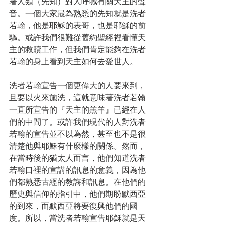
著人類（先知）對人呼喊有關天主的聲
音。一個大家最為熟悉的先知就是洗者
若翰，他是耶穌的表哥，也是耶穌的前
驅。或許我們很難從舊約聖經裡看懂天
主的救贖工作，但我們肯定能夠在洗者
若翰的身上看到天主如何去愛世人。
洗者若翰宣告一個更偉大的人要來到，
且要以火來施洗，這就意味著洗者若翰
一直所宣告的『天主的羔羊』已經在人
們的中間了。或許我們現代的人對洗者
若翰的宣告並不以為然，甚至也不是很
清楚他與耶穌有什麼樣的關係。然而，
在當時後的猶太人而言，他們知道洗者
若翰口裡的宣講的訊息的意義，因為他
們都熟悉古經的教誨和訊息。在他們的
歷史與信仰的指引中，他們期盼默西亞
的到來，而默西亞將要復興他們的國
度。所以，當洗者若翰宣告耶穌就是天