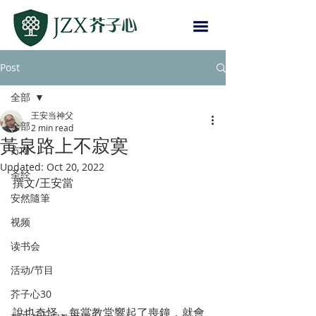
Post
全部
王安当神父
全部
2 min read
黃泉路上不寂寞
方向
Updated:
Oct 20, 2022
圣经
撰文/王安當
安然隨筆
视频
读书会
活动/节目
芥子心30
說也奇怪，每當教堂響起了喪鐘，就會