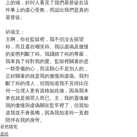
上的城，好叫人看見了我們基督徒在這
件事上的虛心受教，而認出我們是真的
基督徒。
祈禱文：
主啊，你在監獄裡，我不但沒去探望
袮，而且還在嘲笑袮。我以虛偽及傲慢
的姿態判斷了袮。我踐踏了袮的尊嚴，
我辜負了袮對我的愛。監獄裡關著的是
一顆受傷的心，而這顆心不是別人的，
正好關著的就是我的傲慢與虛偽。我判
斷了袮的僕人，但我知道我不見得比任
何一位僕人更有資格如此做，因為我本
來也就是個罪人而已。主，我的靈魂被
我的傲慢與虛偽關在監牢裡了，但我知
道我並不會孤獨，因為我知道袮一直都
陪伴在我的身旁。
若然随笔
圣经