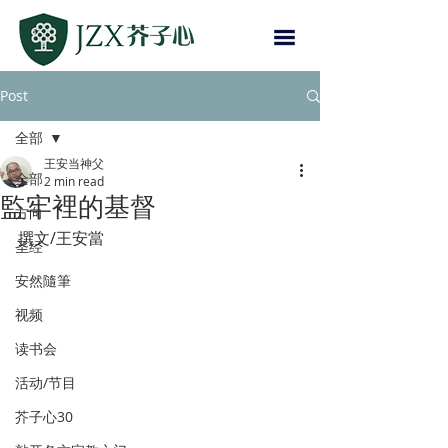
Post
全部
王安当神父
全部
2 min read
監牢裡的基督
方向
撰文/王安當
圣经
安然隨筆
视频
读书会
活动/节目
芥子心30