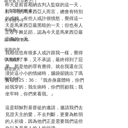
敲开各方宗教之门
昨天是前首相納吉判入監獄的這一天，
上主是我的牧者
對不同的馬來西亞人而言，總會有特別
的感觸。有些人或許很憤怒，覺得這一
大手拉小手
天是馬來西亞最黑暗的一天；但也有人
李翰春
正在手舞足蹈，認為今天是馬來西亞最
正義的一天。
跟耶稣讲新闻
迷路的羊
我相信也有很多人或許跟我一樣，覺得
人做錯了事，又不承認，最終得到了惡
微微道来
果，那是他的罪有應得。就在我還在沉
朝圣旅人
浸於這小小的情緒時，腦袋卻跳出了瑪
施宇专栏
竇福音25：36：『我赤身露體時，你們
給我穿的；我生病時，你們照顧我；我
坐牢時，你們來看我。』
這是耶穌對基督徒的邀請，邀請我們去
見證天主的愛，不去判斷，更要為軟弱
的人祈禱，因為他們正是需要我們這些
自以為是義人的人的祈禱。