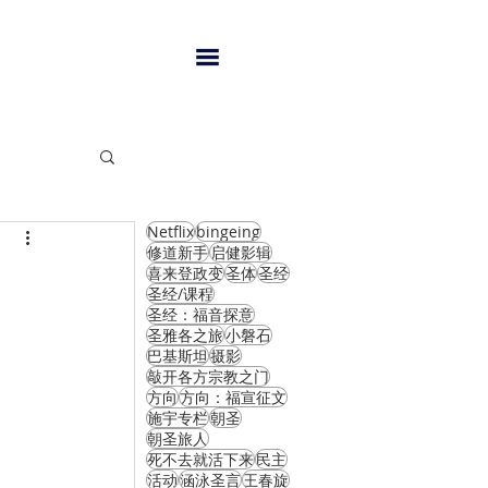
Netflix
bingeing
闻
修道新手
启健影辑
喜来登政变
圣体
圣经
圣经/课程
圣经：福音探意
圣雅各之旅
小磐石
巴基斯坦
摄影
敲开各方宗教之门
方向
方向：福宣征文
施宇专栏
朝圣
朝圣旅人
死不去就活下来
民主
活动
涵泳圣言
王春旋