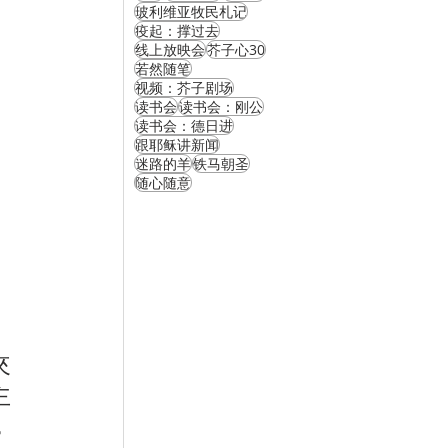
玻利维亚牧民札记
疫起：撑过去
线上放映会
芥子心30
若然随笔
视频：芥子剧场
读书会
读书会：刚公
读书会：德日进
跟耶稣讲新闻
迷路的羊
铁马朝圣
随心随意
』
來
主
，