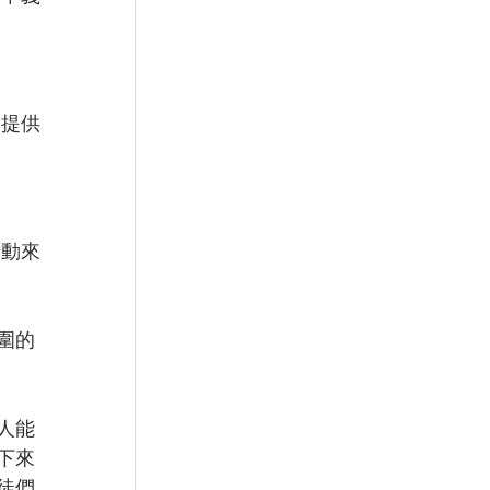
們提供
行動來
圍的
人能
下來
徒們