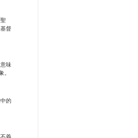
讀聖
多基督
這意味
象。
境中的
對不義