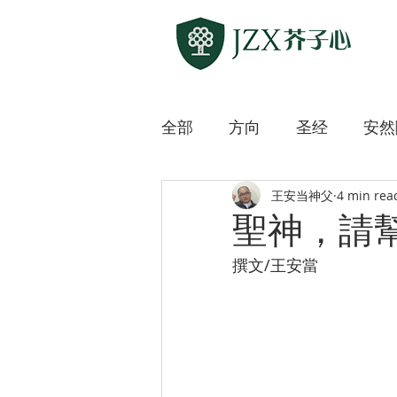
全部
方向
圣经
安然
王安当神父
4 min rea
敲开各方宗教之门
上主
聖神，請
撰文/王安當
迷路的羊
微微道来