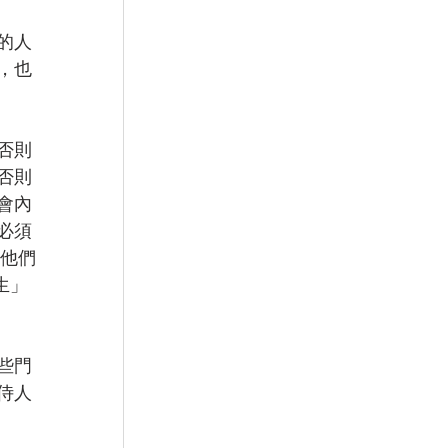
的人
，也
否則
否則
會內
必須
，他們
生」
些門
侍人