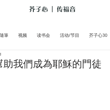
芥子心 | 传福音
隨筆
视频
读书会
活动/节目
芥子心30
d
是我的牧者
大手拉小手
李翰春
跟耶稣讲新
幫助我們成為耶穌的門徒
朝圣旅人
施宇专栏