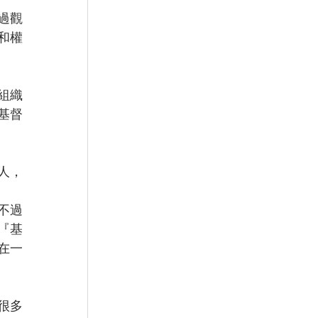
過觀
和權
組織
基督
人，
不過
『基
在一
很多