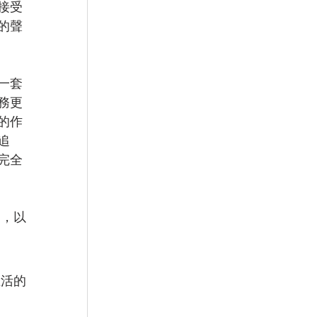
接受
的聲
一套
務更
的作
追
完全
徒，以
生活的