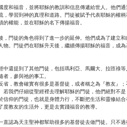
國度和福音，並將耶穌的教訓和信息傳遞給世人。他們通
流，學習到神的真理和道路。門徒被賦予代表耶穌的權柄
蹟的權能，並在耶穌的名下傳揚福音。
後，門徒的角色得到了進一步的延伸。他們成為了建立和
人物。門徒們在耶穌升天後，繼續傳揚耶穌的福音，成為
經中還提到了其他門徒，包括瑪利亞、馬爾大、拉匝祿等
隨者，參與祂的事工。
反省，教會確實有很多是基督徒，或者稱之為『教友』；
。若我們仔細從聖經裡去理解耶穌的門徒，他們絕對不是
於信仰的門徒，也就是身體力行，不斷把生活和靈修結合
了度教友的生活外，更是去實踐福音的教導。
一直認為天主聖神都幫助很多的基督徒去做門徒。只不過