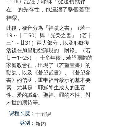
1~18）記述了耶穌「從起初就存
在」的先存性，也濃縮了整個若望
神學。
此後，福音分為「神蹟之書」（若一
19～十二50）與「光榮之書」（若十
三1～廿31）兩大部分，以及耶穌復
活後在加里肋亞顯現的「附錄」（若
廿一1~25）。十多年後，若望團體的
家庭教會裡，出現了《若望壹書》的
勸勉，以及《若望貳書》、《若望參
書》的信函，重申福音啟示的基本要
素，尤其是：耶穌降生成人的重要
性、愛的誡命、聖神、罪的本性、對
末世的期待等。
​课程长度：
十五课
​类别：
新约