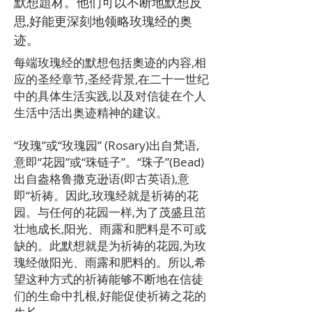
默想題材。他们可以不断地默想反
思,好能更深刻地领略玫瑰经的奥
迹。
每端玫瑰经的默想包括奧迹的内容,相
应的圣经章节,圣经背景,在二十一世纪
中的具体生活实践,以及对信徒在个人
生活中活出奥迹精神的建议。
“玫瑰”或“玫瑰园” (Rosary)出自梵语,
意即“花园”或“珠链子”。“珠子”(Bead)
出自盎格鲁撒克逊语(即古英语),意
即“祈祷。因此,玫瑰经就是祈祷的花
园。与任何的花园一样,为了茂盛且茁
壮地成长,阳光、雨露和肥料是不可或
缺的。此默想就是为祈祷的花园,为玫
瑰经做阳光、雨露和肥料的。所以,希
望这种方式的祈祷能够不断地在信徒
们的生命中扎根,好能促使祈祷之花的