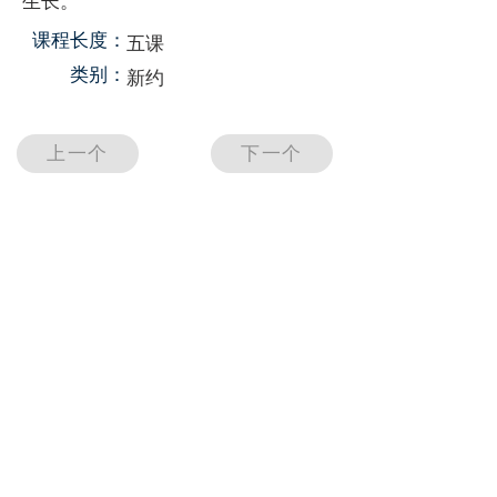
生长。
​课程长度：
五课
​类别：
新约
上一个
下一个
芥子福音传播中心
MUSTARD SEED EVANGELIZATION CENTRE
9A, Jalan SS25/23, Taman Plaza, 47301 Petaling
Jaya, Selangor，​Malaysia.
jiezixin@gmail.com
认识芥子心
赞助福传/乐捐