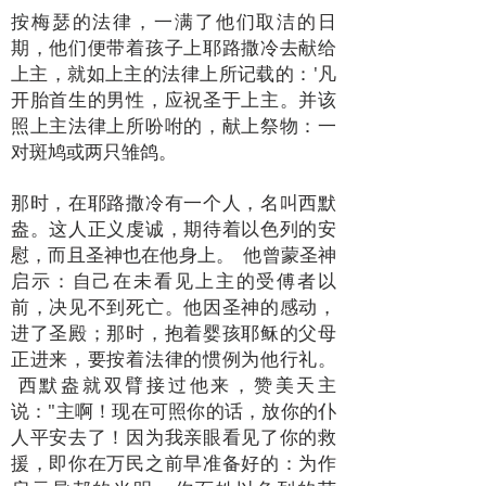
按梅瑟的法律，一满了他们取洁的日
期，他们便带着孩子上耶路撒冷去献给
上主，就如上主的法律上所记载的：'凡
开胎首生的男性，应祝圣于上主。并该
照上主法律上所吩咐的，献上祭物：一
对斑鸠或两只雏鸽。
那时，在耶路撒冷有一个人，名叫西默
盎。这人正义虔诚，期待着以色列的安
慰，而且圣神也在他身上。 他曾蒙圣神
启示：自己在未看见上主的受傅者以
前，决见不到死亡。他因圣神的感动，
进了圣殿；那时，抱着婴孩耶稣的父母
正进来，要按着法律的惯例为他行礼。
西默盎就双臂接过他来，赞美天主
说："主啊！现在可照你的话，放你的仆
人平安去了！因为我亲眼看见了你的救
援，即你在万民之前早准备好的：为作