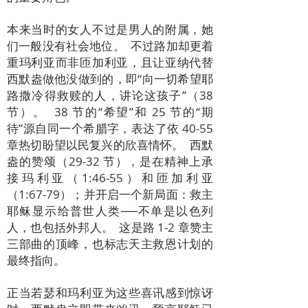
本来当时的女人不过是男人的附属，她
们一般没有社会地位。 不过路加却更着
重玛利亚而非匝加利亚，且让亚纳代替
西默盎做他没做到的，即“向一切希望耶
路撒冷得救赎的人，讲论这孩子”（38
节）。 38 节的“希望”和 25 节的“期
待”源自同一个希腊字，表达了依 40-55
章热切盼望以民复兴的欣喜情怀。 西默
盎的赞颂（29-32 节），是在精神上承
接玛利亚（
1:46
-55）和匝加利亚
（1:67-79）；并开启一个新局面：救主
耶稣显示给普世人类──不单是以色列
人，也包括外邦人。 这是路 1-2 章赞主
三部曲的顶峰，也标志天主救恩计划的
最终指向。
正当若瑟和玛利亚为这些喜讯感到惊讶