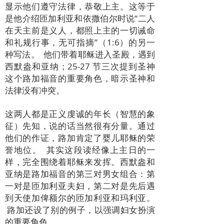
显示他们遵守法律，恭敬上主。这等于
是他介绍匝加利亚和依撒伯尔时说“二人
在天主前是义人，都照上主的一切诫命
和礼规行事，无可指摘”（1:6）的另一
种写法。 他们带着耶稣进入圣殿，遇到
西默盎和亚纳；25-27 节三次提到圣神
这个路加福音的重要角色，暗示圣神和
法律没有冲突。
这两人都是正义虔诚的年长（智慧的象
征）先知，说的话当然很有分量。通过
他们的作证，路加肯定了婴儿耶稣的荣
誉地位。 其实这段读经像上主日的一
样，完全围绕着耶稣来发挥。西默盎和
亚纳是路加福音的第三对男女组合：第
一对是匝加利亚夫妇，第二对是先后遇
到天使加俾额尔的匝加利亚和玛利亚。
路加还设了别的例子，以强调妇女扮演
的重要角色。