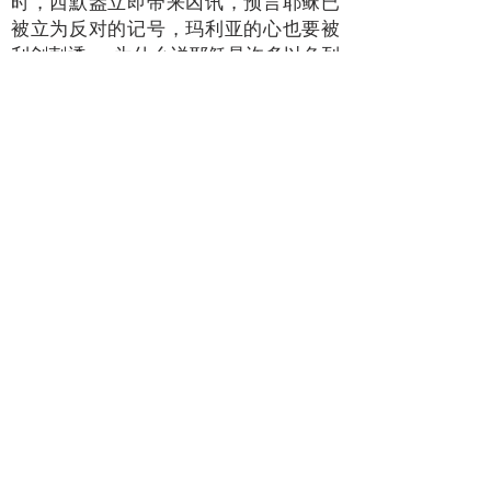
时，西默盎立即带来凶讯，预言耶稣已
被立为反对的记号，玛利亚的心也要被
利剑刺透。 为什么说耶稣是许多以色列
人跌倒和复起的记号呢？参阅《七十贤
士译本》的依 11:10,12“万民的记号”和
宗 13:44-45，可以得知，那反对的原因
很可能是接纳外邦人进入默西亚王国。
至于刺透玛利亚心灵的利剑，那又指什
么？看看紧接而来的片段
2:41
-51，便
可知道些端倪。在两千年前地中海的社
会，母亲与儿子的关系最为密切，远胜
过夫妻关系、父子关系、母女关系。 故
此当耶稣全心传扬天国，一反传统亲
情，不再依附母亲时，玛利亚自然会伤
透了心。
当然，耶稣生前死后成为反对的记号，
叫许多以色列人跌倒，身为同族的玛利