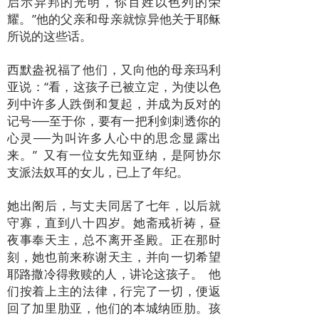
启示异邦的光明，你百姓以色列的荣
耀。”他的父亲和母亲就惊异他关于耶稣
所说的这些话。
西默盎祝福了他们，又向他的母亲玛利
亚说：“看，这孩子已被立定，为使以色
列中许多人跌倒和复起，并成为反对的
记号──至于你，要有一把利剑刺透你的
心灵──为叫许多人心中的思念显露出
来。” 又有一位女先知亚纳，是阿协尔
支派法奴耳的女儿，已上了年纪。
她出阁后，与丈夫同居了七年，以后就
守寡，直到八十四岁。她斋戒祈祷，昼
夜事奉天主，总不离开圣殿。正在那时
刻，她也前来称谢天主，并向一切希望
耶路撒冷得救赎的人，讲论这孩子。 他
们按着上主的法律，行完了一切，便返
回了加里肋亚，他们的本城纳匝肋。孩