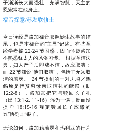
子渐渐长大而强壮，充满智慧，天主的
恩宠常在他身上。
福音探意/苏发联修士
今日读经是路加福音耶稣诞生故事的结
尾，也是本福音的“主显”记述。有些圣
经学者被 22-24 节困惑，因而怀疑路加
不熟悉犹太人的风俗习惯。 根据圣洁法
典，妇人产子后即成不洁，故应取洁；
而 22 节却说“他们取洁”，包括了无须取
洁的若瑟。 24 节提到的一对斑鸠／鶵
鸽原是指贫穷母亲取洁礼的献祭（肋
12:2-8），路加却把它与赎回长子礼
（出 13:1-2, 11-16）混为一谈，反而没
提户 18:15-16 规定赎回长子应缴的
五“协刻耳”银子。
无论如何，路加藉若瑟和玛利亚的行为