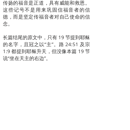
传扬的福音是正道，具有威能和救恩。
这些记号不是用来巩固信福音者的信
德，而是坚定传福音者对自己使命的信
念。
长篇结尾的原文中，只有 19 节提到耶稣
的名字，且冠之以“主”。路 24:51 及宗
1:9 都提到耶稣升天，但没像本篇 19 节
说“坐在天主的右边”。
长篇结尾的作者揉合了列下 2:11（厄里
亚升天）和咏 110:1（我主坐在上主右
边）而独创一格，颇见慧思。
20 节说十一人四处宣讲，并有主的奇迹
证实真道。耶稣离世后百多年，基督传
教士面临新处境和新挑战，谷 16:9-20
应运而生，以一个新姿态给天主子耶稣
基督的福音（1:1）打圆场。宣扬福音者