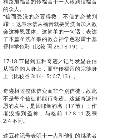
和路加福音的传福音十一人转到信福音
的众人。
“信而受洗的必要得救，不信的必被判
罪”；这表示信从福音就要受洗而加入教
会这神恩团体。这简单的一句话，表达
了本篇圣洗圣事的教会神学色彩重于基
督神学色彩（比较 玛 28:18-19）。
17-18 节提到五种奇迹／记号发显在信
从福音的人身上，而非传福音的宗徒身
上（比较谷 3:14-15; 6:7,13）。
奇迹相随整体信众而非个别信徒，故此
不是每个信徒都能行奇迹。这些奇迹神
恩的发生，是因耶稣的名（17 节）；作
者没提到圣神，与格前 12:8-11 及宗
2:4 不同。
这五种记号表明十一人和他们的继承者