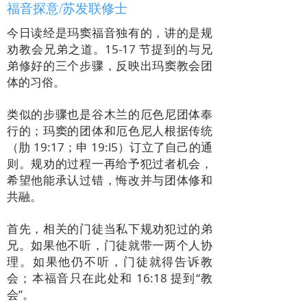
福音探意/苏发联修士
今日读经是玛窦福音独有的，讲的是规
劝教会兄弟之道。15-17 节提到的与兄
弟修好的三个步骤，反映出玛窦教会团
体的习俗。
类似的步骤也是谷木兰的厄色尼团体奉
行的；玛窦的团体和厄色尼人根据传统
（肋 19:17；申 19:l5）订立了自己的通
则。规劝的过程一再给予犯过者机会，
希望他能承认过错，悔改并与团体修和
共融。
首先，相关的门徒当私下规劝犯过的弟
兄。如果他不听，门徒就带一两个人协
理。如果他仍不听，门徒就得告诉教
会；本福音只在此处和 16:18 提到“教
会”。