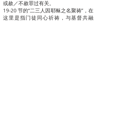
或赦／不赦罪过有关。
19-20 节的“二三人因耶稣之名聚祷”，在
这里是指门徒同心祈祷，与基督共融
（玛 28:20）。好能顺应主旨，恰当地
行使束缚和释放的权柄。
看待犯过的人要有很大的耐心，运用束
缚和释放的权柄更不该轻率。
权位愈高，腐败的机会也愈大，这是放
诸四海皆准的。人很容易囿于成见，片
面地判断别人，而不去反躬自省、服从
真理、洗心革面（玛7:1-5）。
要纠正别人的过错，没有基督的胸襟是
不行的。且让我们常与信友因耶稣之名
同心祈祷，好能有效地做上主和平的工
具。