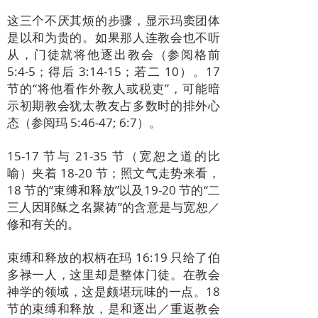
这三个不厌其烦的步骤，显示玛窦团体
是以和为贵的。如果那人连教会也不听
从，门徒就将他逐出教会（参阅格前
5:4-5；得后 3:14-15；若二 10）。17
节的“将他看作外教人或税吏”，可能暗
示初期教会犹太教友占多数时的排外心
态（参阅玛 5:46-47; 6:7）。
15-17 节与 21-35 节（宽恕之道的比
喻）夹着 18-20 节；照文气走势来看，
18 节的“束缚和释放”以及19-20 节的“二
三人因耶稣之名聚祷”的含意是与宽恕／
修和有关的。
束缚和释放的权柄在玛 16:19 只给了伯
多禄一人，这里却是整体门徒。在教会
神学的领域，这是颇堪玩味的一点。18
节的束缚和释放，是和逐出／重返教会