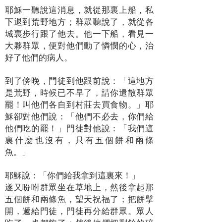
耶穌一聽說這消息，就從那裏上船，私
下退到荒野地方；群眾聽說了，就從各
城裏步行跟了他去。他一下船，看見一
大夥群眾，便對他們動了憐憫的心，治
好了他們的病人。
到了傍晚，門徒到他跟前說：「這地方
是荒野，時候已不早了，請你遣散群眾
罷！叫他們各自到村莊去買食物。」耶
穌卻對他們說：「他們不必去，你們給
他們吃的罷！」門徒對他說：「我們這
裏什麼也沒有，只有五個餅和兩條
魚。」
耶穌說：「你們給我拿到這裏來！」
遂又吩咐群眾坐在草地上，然後拿起那
五個餅和兩條魚，望天祝福了；把餅擘
開，遞給門徒，門徒再分給群眾。眾人