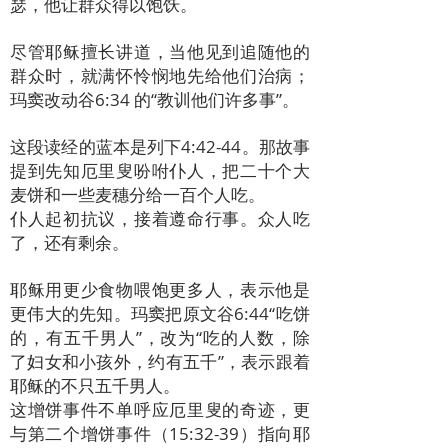
瑟，他让群众得以饱饫。
尽管耶稣擅长讲道，当他见到追随他的
群众时，就满怀怜悯地先给他们治病；
玛窦改动谷6:34 的“教训他们许多事”。
这段读经的蓝本是列下4:42-44。那故事
提到先知厄里叟吩咐仆人，把二十个大
麦饼和一些麦穗分给一百个人吃。
仆人起初抗议，接着遵命行事。众人吃
了，还有剩余。
耶稣用更少食物喂饱更多人，表示他是
更伟大的先知。玛窦把原文谷6:44“吃饼
的，有五千男人”，改为“吃的人数，除
了妇女和小孩外，约有五千”，表示跟着
耶稣的不只五千男人。
这增饼事件不单呼应厄里叟的奇迹，更
与第二个增饼事件（15:32-39）指向耶