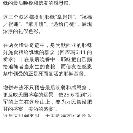
稣的最后晚餐和信友的感恩祭。
这三个叙述都提到耶稣“拿起饼”、“祝福
／祝谢”、“擘开饼”、“递给门徒”，展现
浓厚的礼仪色彩。
在两次增饼奇迹中，身为默西亚的耶稣
分施食粮给饥饿的群众（回应玛6:11 的
祈求）；在最后晚餐中，耶稣把自己赐
给追随者当永生的食粮，而信友在感恩
祭中领受的正是死而复活的耶稣基督。
增饼奇迹不只预告最后晚餐和感恩祭，
更反映天国盛宴的远景。依25:6 提到“万
军的上主在这座山上，要为万民摆设肥
甘的盛宴、美酒的盛宴”。
这是末日到来时，天主款待万民的欢乐
时刻，也是救恩的满全。