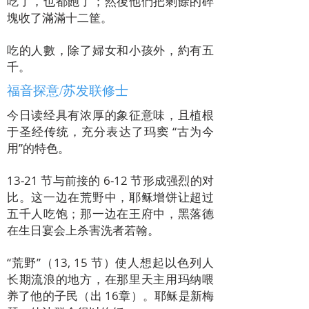
吃了，也都飽了；然後他們把剩餘的碎
塊收了滿滿十二筐。
吃的人數，除了婦女和小孩外，約有五
千。
福音探意/苏发联修士
今日读经具有浓厚的象征意味，且植根
于圣经传统，充分表达了玛窦 “古为今
用”的特色。
13-21 节与前接的 6-12 节形成强烈的对
比。这一边在荒野中，耶稣增饼让超过
五千人吃饱；那一边在王府中，黑落德
在生日宴会上杀害洗者若翰。
“荒野”（13, 15 节）使人想起以色列人
长期流浪的地方，在那里天主用玛纳喂
养了他的子民（出 16章）。耶稣是新梅