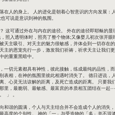
落在人的身上。 人的进化是朝着心智意识的方向发展：
觉也可说是意识到神的氛围。
？ 这可通过外在与内在的途径。 外在的途径即耶稣的显
光，照入透明体时，照亮了整个物体;又像婴儿初次张开眼
被天主吸引、对天主的魅力很敏感，并体会到一切存在的
天主的恩宠先行一步，激发我们祈祷，祈求天主让我们更
中的重重黑暗中。
，一切元素都具有神性，彼此接触，练成最纯的品性，而
别表相，在神的氛围里彼此相遇时消失了。 德日进说，
离、心灵无法谅解的距离，及死亡造成的距离。 只要我
那里，最脆弱、最敏感、最富庶的本质相互团结在一起⋯
 」 。
向和谐的圆满，个人与天主结合并不会造成个人的消失，
最高度的个别性。 神的「一」与受造物的「多」并不混淆