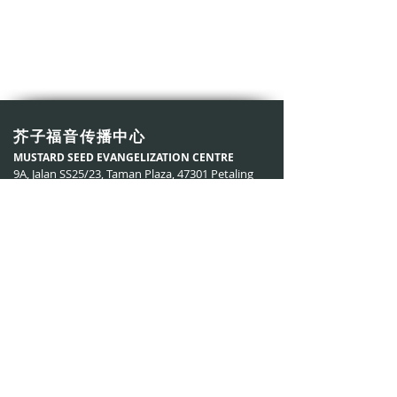
芥子福音传播中心
MUSTARD SEED EVANGELIZATION CENTRE
9A, Jalan SS25/23, Taman Plaza, 47301 Petaling
Jaya, Selangor，​Malaysia.
jiezixin@gmail.com
认识芥子心
赞助福传/乐捐
芥子心脸书专页
芥子心Youtube频道
小磐石圣经研读课程
© 2021 by Jiezixin. All right reserved.