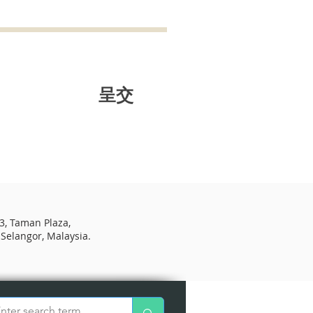
呈交
23, Taman Plaza,
 Selangor, Malaysia.