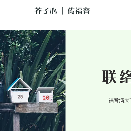
芥子心 | 传福音
​联
福音满天下