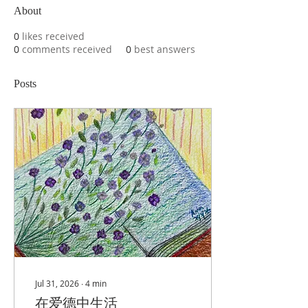
About
0
likes received
0
comments received
0
best answers
Posts
Jul 31, 2026
∙
4
min
在爱德中生活