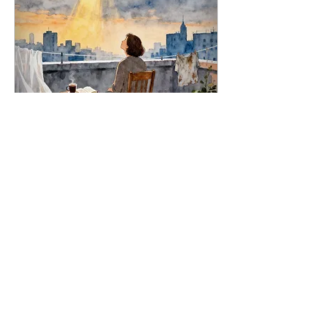
存在物。搬家时，我本不想
带上它；我嫌弃它笨重、难
看，与家中的风格不协调，
破坏了空间的美感。然而当
下，它却成了我最忠实的避
难所。我痛得完全无法平
卧，唯有倚靠着它，半躺半
坐，才能勉强获得片刻的休
息。 圣咏118:22写道：“匠
人弃而不用的废石，反而成
了屋角的基石”。我顿然明
Dec 12, 2025
∙
3
min
白，天主往往借着最不起
听说
眼、我们最不喜爱的事物，
悄然成为支撑我们生命的依
我有一位朋友，时不时就对
靠。 肋软骨炎
着我叹息：“哎呀！人生没
（Costochondritis）是指
有意义啊……”恰逢那阵子慕
连接肋骨与胸骨的软骨发生
道班开课，我便鼓励她去参
炎症，它并无特效药。医生
加慕道班，认识天主教信
淡淡地说：“这种病会自己
仰，寻找人生的意义。没想
痊愈，需要大约六个星期到
到她却满脸抗拒地说：“我
三个月的时间，总会好
听一位朋友说，他有一次去
的。”医生所能做的，只是
参加教会的活动，后来就一
开些止痛药以缓解不适，其
114
0
12
直被教友热情地传教，天天
余的一切都只能交由身体自