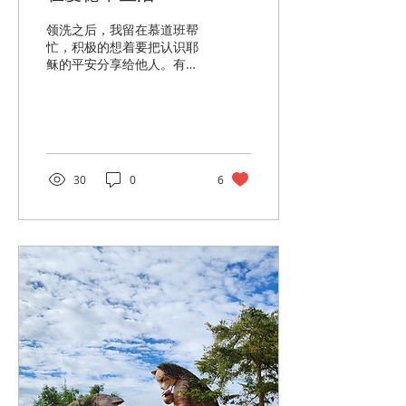
领洗之后，我留在慕道班帮
忙，积极的想着要把认识耶
稣的平安分享给他人。有一
次在慕道课里，一位慕道者
对天主圣三的讲解提出质
疑，他对讲员以太阳、光和
热这三种元素来比喻天主圣
三这件事，很是不能理解，
他语气强烈地说道：“你应
30
0
6
该用很逻辑的方式来说服
我，为什么我要相信耶稣、
跟随耶稣，而不是… …” 我
当时心里嘀咕：“为何要去
说服你呢？这又不是买卖交
易，说服你也没什么好处，
又不能抽佣金。”