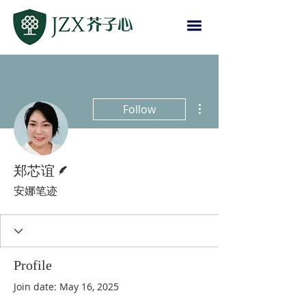
More actions
Follow
Writer
郑芯谊
安娜笔迹
Profile
Join date: May 16, 2025