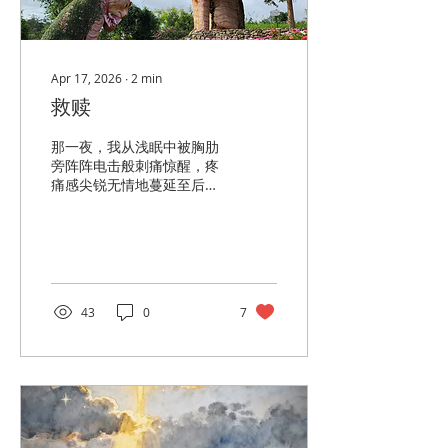
Apr 17, 2026
∙
2
min
救赎
那一夜，我从浅眠中被胸肋
旁阵阵电击般刺痛惊醒，疼
痛感尖锐无情地蔓延至后背
脊。我抬眼望向墙角的时
钟，指针停在凌晨三点二十
分——药效大概已经退去。
肋软骨炎的疼痛，折磨我已
整整两周。 我半卧在那张陈
旧的懒惰椅上，默默忍受着
43
0
7
剧烈的刺痛。四周无比安
静，我在心中轻声呼唤着耶
稣——吸气时呼唤“耶”，呼
气时“稣”，一遍又一遍的，
把疼痛感藉着耶稣祷文转化
为忍耐的力量。 那张懒惰
椅，原只是家中一件碍眼的