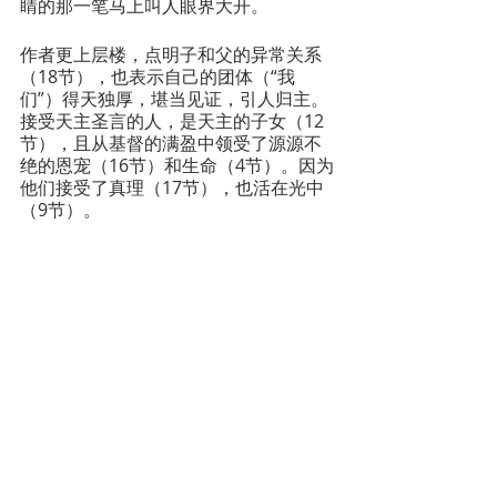
睛的那一笔马上叫人眼界大开。
作者更上层楼，点明子和父的异常关系
（18节），也表示自己的团体（“我
们”）得天独厚，堪当见证，引人归主。
接受天主圣言的人，是天主的子女（12
节），且从基督的满盈中领受了源源不
绝的恩宠（16节）和生命（4节）。因为
他们接受了真理（17节），也活在光中
（9节）。
让我们深深感恩，默默朝拜。
圣经：福音探意
圣经