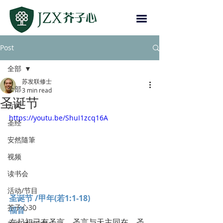
Post
全部
苏发联修士
全部
3 min read
圣诞节
方向
https://youtu.be/ShuI1zcq16A
圣经
安然隨筆
视频
读书会
活动/节目
圣诞节 /甲年(若1:1-18)
芥子心30
福音
在起初已有圣言，圣言与天主同在，圣