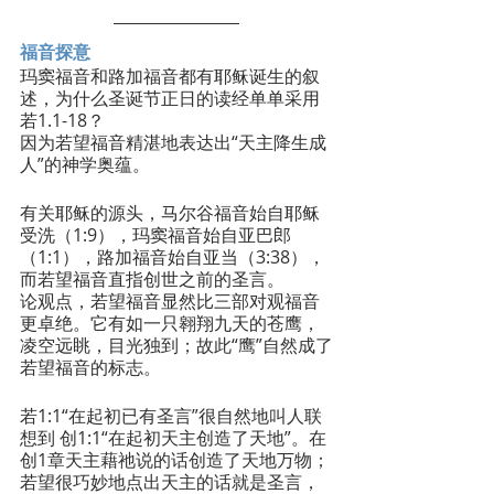
福音探意
玛窦福音和路加福音都有耶稣诞生的叙
述，为什么圣诞节正日的读经单单采用 
若1.1-18？
因为若望福音精湛地表达出“天主降生成
人”的神学奥蕴。
有关耶稣的源头，马尔谷福音始自耶稣
受洗（1:9），玛窦福音始自亚巴郎
（1:1），路加福音始自亚当（3:38），
而若望福音直指创世之前的圣言。
论观点，若望福音显然比三部对观福音
更卓绝。它有如一只翱翔九天的苍鹰，
凌空远眺，目光独到；故此“鹰”自然成了
若望福音的标志。
若1:1“在起初已有圣言”很自然地叫人联
想到 创1:1“在起初天主创造了天地”。在
创1章天主藉祂说的话创造了天地万物；
若望很巧妙地点出天主的话就是圣言，