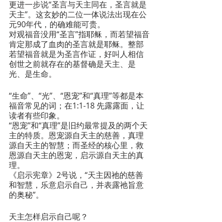
更进一步说“圣言与天主同在，圣言就是
天主”。这玄妙的二位一体说法出现在公
元90年代，的确难能可贵。
对观福音没用“圣言”指耶稣，而若望福音
肯定那成了血肉的圣言就是耶稣。整部
若望福音就是为圣言作证，好叫人相信
创世之前就存在的基督确是天主、是
光、是生命。
“生命”、“光”、“恩宠”和“真理”等都是本
福音常见的词；在1:1-18 先露露面，让
读者有些印象。
“恩宠”和“真理”是旧约最常提及的两个天
主的特质。恩宠源自天主的慈善，真理
源自天主的智慧；而圣经的核心里，救
恩源自天主的恩宠，启示源自天主的真
理。
《启示宪章》2号说，“天主因祂的慈善
和智慧，乐意启示自己，并表露祂旨意
的奥秘”。
天主怎样启示自己呢？