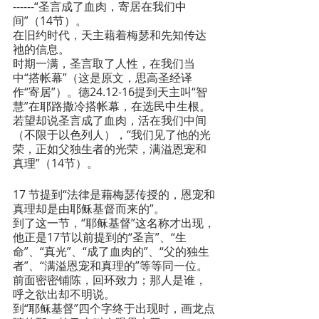
------“圣言成了血肉，寄居在我们中
间”（14节）。
在旧约时代，天主藉着梅瑟和先知传达
祂的信息。
时期一满，圣言取了人性，在我们当
中“搭帐幕”（这是原文，思高圣经译
作“寄居”）。德24.12-16提到天主叫“智
慧”在耶路撒冷搭帐幕，在选民中生根。
若望却说圣言成了血肉，活在我们中间
（不限于以色列人），“我们见了他的光
荣，正如父独生者的光荣，满溢恩宠和
真理”（14节）。
17 节提到“法律是藉梅瑟传授的，恩宠和
真理却是由耶稣基督而来的”。
到了这一节，“耶稣基督”这名称才出现，
他正是17节以前提到的“圣言”、“生
命”、“真光”、“成了血肉的”、“父的独生
者”、“满溢恩宠和真理的”等等同一位。
前面密密铺陈，回环致力；那人是谁，
呼之欲出却不明说。
到“耶稣基督”四个字终于出现时，画龙点