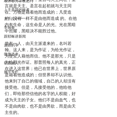
敲开各方宗教之门
言就是天主。圣言在起初就与天主同
上主是我的牧者
在。万物是藉着他而造成的；凡受造
的，没有一样不是由他而造成 的。在他
大手拉小手
内有生命，这生命是人的光。光在黑暗
李翰春
中照耀，黑暗决不能胜过他。
跟耶稣讲新闻
曾有一人，由天主派遣来的，名叫若
迷路的羊
翰。这人来，是为作证，为给光作证，
微微道来
为使众人藉他而信。他不是那光，只是
为给那光作证。那普照每人的真光，正
朝圣旅人
在进入这世界；他已在世界上，世界原
施宇专栏
是藉着他造成的；但世界却不认识他。
他来到了自己的领域，自己的人却没有
接受他。但是，凡接受他的，他给他
们，即给那些信他的名字的人权能，好
成为天主的子女。他们不是由血气，也
不是由肉欲，也不是由男欲，而是由天
主生的。