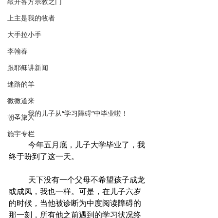
敲开各方宗教之门
上主是我的牧者
大手拉小手
李翰春
跟耶稣讲新闻
迷路的羊
微微道来
我的儿子从“学习障碍”中毕业啦！
朝圣旅人
施宇专栏
	今年五月底，儿子大学毕业了，我
终于盼到了这一天。
	天下没有一个父母不希望孩子成龙
或成凤，我也一样。可是，在儿子六岁
的时候，当他被诊断为中度阅读障碍的
那一刻，所有他之前遇到的学习状况终