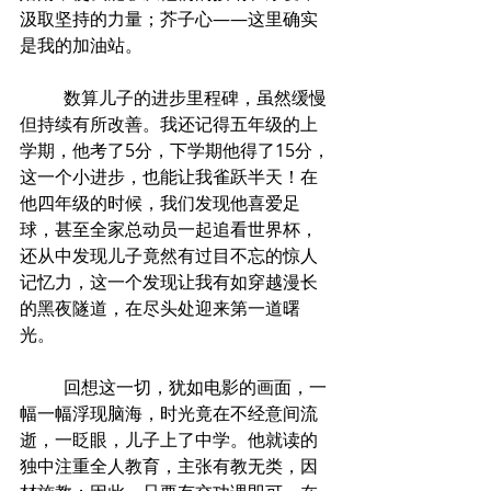
汲取坚持的力量；芥子心——这里确实
是我的加油站。
	数算儿子的进步里程碑，虽然缓慢
但持续有所改善。我还记得五年级的上
学期，他考了5分，下学期他得了15分，
这一个小进步，也能让我雀跃半天！在
他四年级的时候，我们发现他喜爱足
球，甚至全家总动员一起追看世界杯，
还从中发现儿子竟然有过目不忘的惊人
记忆力，这一个发现让我有如穿越漫长
的黑夜隧道，在尽头处迎来第一道曙
光。
	回想这一切，犹如电影的画面，一
幅一幅浮现脑海，时光竟在不经意间流
逝，一眨眼，儿子上了中学。他就读的
独中注重全人教育，主张有教无类，因