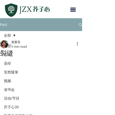
Post
全部
谢素良
全部
5 min read
裂缝
方向
圣经
安然隨筆
视频
读书会
活动/节目
芥子心30