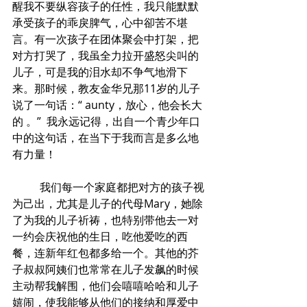
醒我不要纵容孩子的任性，我只能默默
承受孩子的乖戾脾气，心中卻苦不堪
言。有一次孩子在团体聚会中打架，把
对方打哭了，我虽全力拉开盛怒尖叫的
儿子，可是我的泪水却不争气地滑下
来。那时候，教友金华兄那11岁的儿子
说了一句话：“ aunty，放心，他会长大
的 。”  我永远记得，出自一个青少年口
中的这句话，在当下于我而言是多么地
有力量！
	我们每一个家庭都把对方的孩子视
为己出，尤其是儿子的代母Mary，她除
了为我的儿子祈祷，也特别带他去一对
一约会庆祝他的生日，吃他爱吃的西
餐，连新年红包都多给一个。其他的芥
子叔叔阿姨们也常常在儿子发飙的时候
主动帮我解围，他们会嘻嘻哈哈和儿子
嬉闹，使我能够从他们的接纳和厚爱中